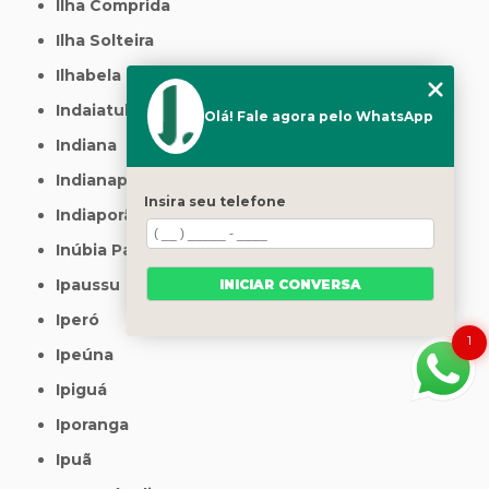
Ilha Comprida
Ilha Solteira
Ilhabela
Indaiatuba
Olá! Fale agora pelo WhatsApp
Indiana
Indianapolis
Insira seu telefone
Indiaporã
Inúbia Paulista
Ipaussu
INICIAR CONVERSA
Iperó
1
Ipeúna
Ipiguá
Iporanga
Ipuã