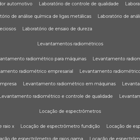
sador automotivo
laboratório de controle de qualidade
labor
atório de análise química de ligas metálicas
laboratório de aná
reciosos
laboratório de ensaio de dureza
levantamentos radiométricos
vantamento radiométrico para máquinas
levantamento radio
tamento radiométrico empresarial
levantamento radiométrico
 empresa
levantamento radiométrico em máquinas
levant
levantamento radiométrico e controle de qualidade
levanta
locação de espectrômetros
 raio x
locação de espectrômetro fundição
locação de es
cação de espectrômetro de raios gama
locação de espectrôm