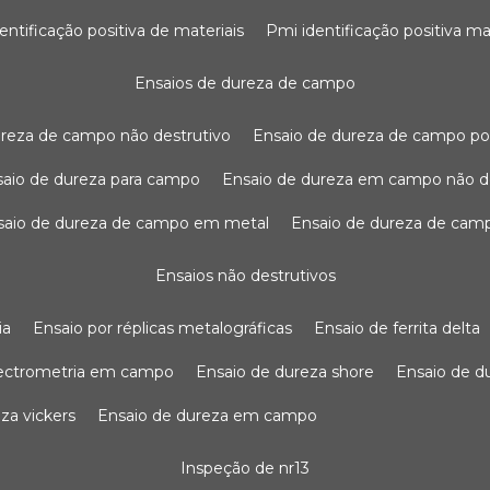
dentificação positiva de materiais
pmi identificação positiva ma
ensaios de dureza de campo
dureza de campo não destrutivo
ensaio de dureza de campo po
nsaio de dureza para campo
ensaio de dureza em campo não d
nsaio de dureza de campo em metal
ensaio de dureza de cam
ensaios não destrutivos
ia
ensaio por réplicas metalográficas
ensaio de ferrita delta
pectrometria em campo
ensaio de dureza shore
ensaio de 
eza vickers
ensaio de dureza em campo
inspeção de nr13