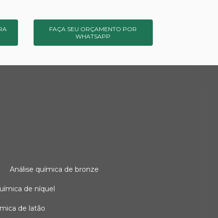
RA
FAÇA SEU ORÇAMENTO POR
WHATSAPP
o
análise química de bronze
 química de níquel
uímica de latão