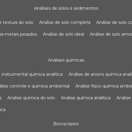
análises de solos e sedimentos
de textura do solo
análise de solo completa
análise de solo
para metais pesados
análise de solo ideal
análise de solo am
análises químicas
se instrumental química analítica
análise de anions química analí
nálise controle e química ambiental
análise físico química ambi
s
análise química do solo
análise química analítica
anális
ica
boroscópios