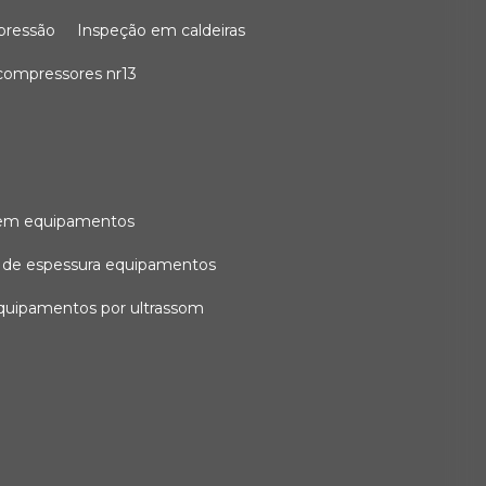
 pressão
inspeção em caldeiras
compressores nr13
l em equipamentos
o de espessura equipamentos
equipamentos por ultrassom