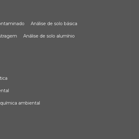
 contaminado
análise de solo básica
ostragem
análise de solo alumínio
tica
ental
e química ambiental