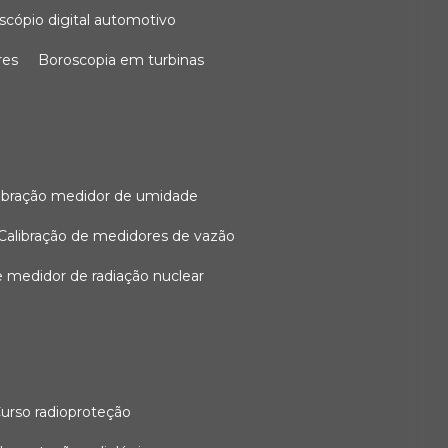
oscópio digital automotivo
res
boroscopia em turbinas
alibração medidor de umidade
calibração de medidores de vazão
de medidor de radiação nuclear
curso radioproteção