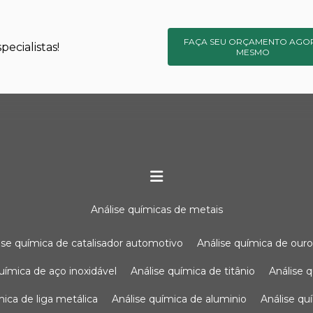
FAÇA SEU ORÇAMENTO AGO
ecialistas!
MESMO
análise químicas de metais
lise química de catalisador automotivo
análise química de our
química de aço inoxidável
análise química de titânio
análise
ímica de liga metálica
análise química de aluminio
análise q