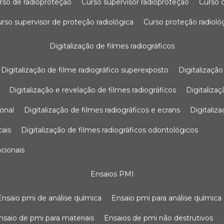
urso de radioproteção
curso supervisor radioproteção
curso
curso supervisor de proteção radiológica
curso proteção radioló
digitalização de filmes radiográficos
digitalização de filme radiográfico superexposto
digitalizaçã
digitalização e revelação de filmes radiográficos
digitaliz
ional
digitalização de filmes radiográficos e ecrans
digitali
cais
digitalização de filmes radiográficos odontológicos
ncionais
ensaios PMI
ensaio pmi de análise química
ensaio pmi para análise química
ensaio de pmi para materiais
ensaios de pmi não destrutivos