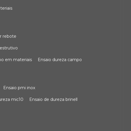
teriais
r rebote
estrutivo
po em materiais
ensaio dureza campo
ensaio pmi inox
dureza mic10
ensaio de dureza brinell