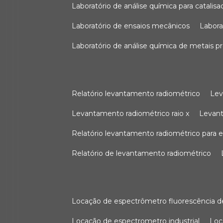
laboratório de análise química para catali
laboratório de ensaios mecânicos
labor
laboratório de análise química de metais p
relatório levantamento radiométrico
le
levantamento radiométrico raio x
levan
relatório levantamento radiométrico para
relatório de levantamento radiométrico
locação de espectrômetro fluorescência de
locação de espectrometro industrial
lo