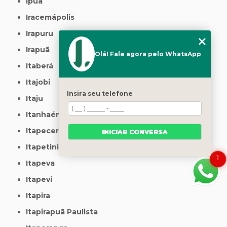
Ipuã
Iracemápolis
Irapuru
Irapuã
Olá! Fale agora pelo WhatsApp
Itaberá
Itajobi
Insira seu telefone
Itaju
Itanhaém
Itapecerica da Serra
INICIAR CONVERSA
Itapetininga
1
Itapeva
Itapevi
Itapira
Itapirapuã Paulista