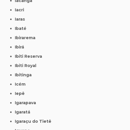
Iacanga
Iacri
Iaras
Ibaté
Ibirarema
Ibirá
Ibiti Reserva
Ibiti Royal
Ibitinga
Icém
Iepê
Igarapava
Igaratá
Igaraçu do Tietê