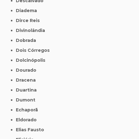
Descalvado
Diadema
Dirce Reis
Divinolândia
Dobrada
Dois Córregos
Dolcinópolis
Dourado
Dracena
Duartina
Dumont
Echaporã
Eldorado
Elias Fausto