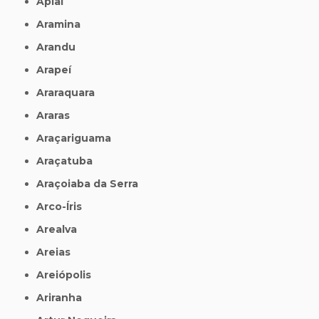
Apiaí
Aramina
Arandu
Arapeí
Araraquara
Araras
Araçariguama
Araçatuba
Araçoiaba da Serra
Arco-Íris
Arealva
Areias
Areiópolis
Ariranha