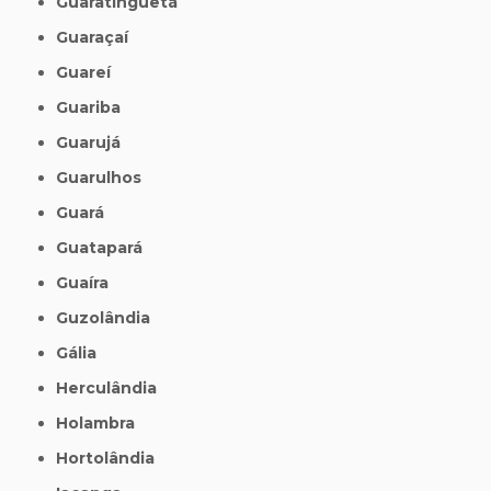
Guaratinguetá
Guaraçaí
Guareí
Guariba
Guarujá
Guarulhos
Guará
Guatapará
Guaíra
Guzolândia
Gália
Herculândia
Holambra
Hortolândia