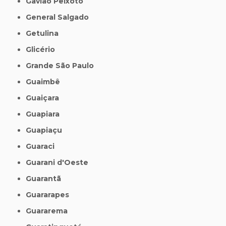
Gavião Peixoto
General Salgado
Getulina
Glicério
Grande São Paulo
Guaimbê
Guaiçara
Guapiara
Guapiaçu
Guaraci
Guarani d'Oeste
Guarantã
Guararapes
Guararema