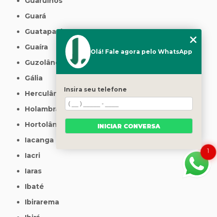
Guarulhos
Guará
Guatapará
Guaíra
Olá! Fale agora pelo WhatsApp
Guzolândia
Gália
Insira seu telefone
Herculândia
Holambra
Hortolândia
INICIAR CONVERSA
Iacanga
1
Iacri
Iaras
Ibaté
Ibirarema