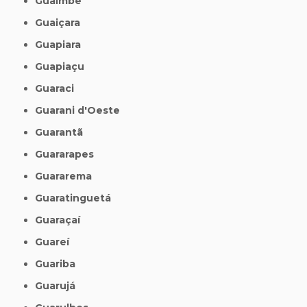
Guaimbê
Guaiçara
Guapiara
Guapiaçu
Guaraci
Guarani d'Oeste
Guarantã
Guararapes
Guararema
Guaratinguetá
Guaraçaí
Guareí
Guariba
Guarujá