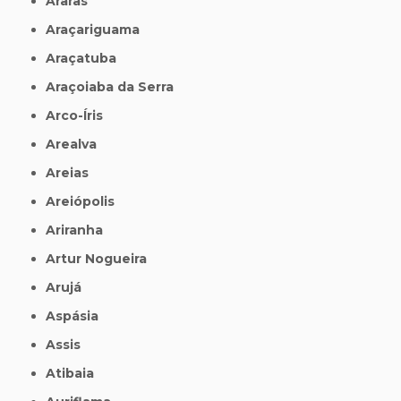
Araras
Araçariguama
Araçatuba
Araçoiaba da Serra
Arco-Íris
Arealva
Areias
Areiópolis
Ariranha
Artur Nogueira
Arujá
Aspásia
Assis
Atibaia