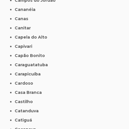
Campos do Jordão
Cananéia
Canas
Canitar
Capela do Alto
Capivari
Capão Bonito
Caraguatatuba
Carapicuíba
Cardoso
Casa Branca
Castilho
Catanduva
Catiguá