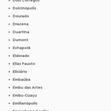
Dois Córregos
Dolcinópolis
Dourado
Dracena
Duartina
Dumont
Echaporã
Eldorado
Elias Fausto
Elisiário
Embaúba
Embu das Artes
Embu-Guaçu
Emilianópolis