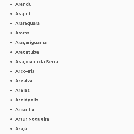
Arandu
Arapeí
Araraquara
Araras
Araçariguama
Araçatuba
Araçoiaba da Serra
Arco-Íris
Arealva
Areias
Areiópolis
Ariranha
Artur Nogueira
Arujá