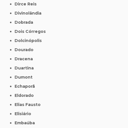
Dirce Reis
Divinolândia
Dobrada
Dois Córregos
Dolcinópolis
Dourado
Dracena
Duartina
Dumont
Echaporã
Eldorado
Elias Fausto
Elisiário
Embaúba