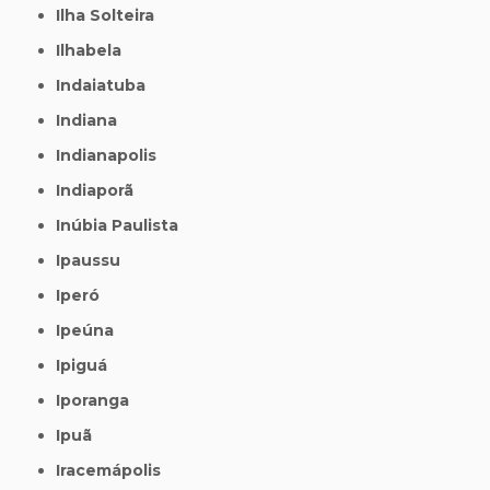
Ilha Solteira
Ilhabela
Indaiatuba
Indiana
Indianapolis
Indiaporã
Inúbia Paulista
Ipaussu
Iperó
Ipeúna
Ipiguá
Iporanga
Ipuã
Iracemápolis