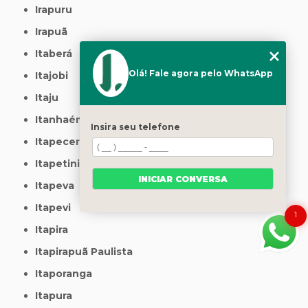
Irapuru
Irapuã
Itaberá
Olá! Fale agora pelo WhatsApp
Itajobi
Itaju
Itanhaém
Insira seu telefone
Itapecerica da Serra
Itapetininga
INICIAR CONVERSA
Itapeva
Itapevi
1
Itapira
Itapirapuã Paulista
Itaporanga
Itapura