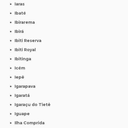
Iaras
Ibaté
Ibirarema
Ibirá
Ibiti Reserva
Ibiti Royal
Ibitinga
Icém
Iepê
Igarapava
Igaratá
Igaraçu do Tietê
Iguape
Ilha Comprida