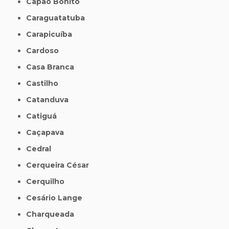
Capão Bonito
Caraguatatuba
Carapicuíba
Cardoso
Casa Branca
Castilho
Catanduva
Catiguá
Caçapava
Cedral
Cerqueira César
Cerquilho
Cesário Lange
Charqueada