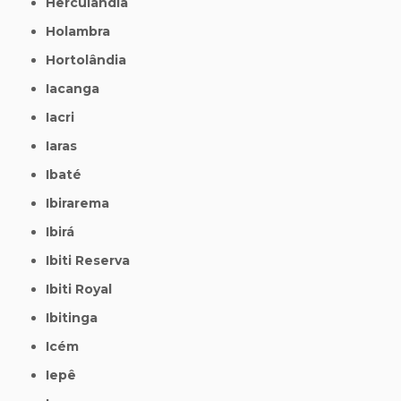
Herculândia
Holambra
Hortolândia
Iacanga
Iacri
Iaras
Ibaté
Ibirarema
Ibirá
Ibiti Reserva
Ibiti Royal
Ibitinga
Icém
Iepê