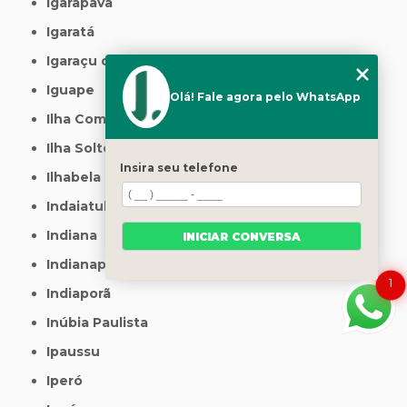
Igarapava
Igaratá
Igaraçu do Tietê
Iguape
Olá! Fale agora pelo WhatsApp
Ilha Comprida
Ilha Solteira
Insira seu telefone
Ilhabela
Indaiatuba
Indiana
INICIAR CONVERSA
Indianapolis
1
Indiaporã
Inúbia Paulista
Ipaussu
Iperó