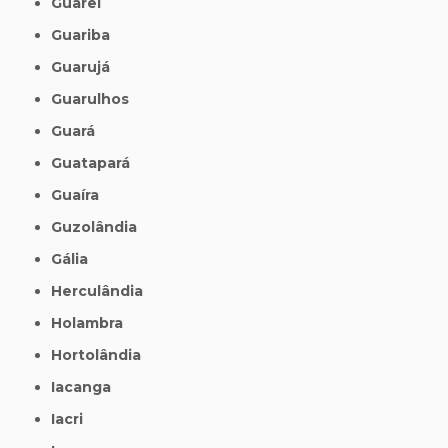
Guareí
Guariba
Guarujá
Guarulhos
Guará
Guatapará
Guaíra
Guzolândia
Gália
Herculândia
Holambra
Hortolândia
Iacanga
Iacri