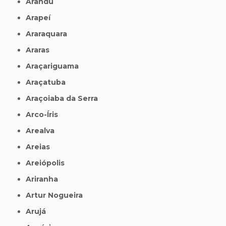
Arandu
Arapeí
Araraquara
Araras
Araçariguama
Araçatuba
Araçoiaba da Serra
Arco-Íris
Arealva
Areias
Areiópolis
Ariranha
Artur Nogueira
Arujá