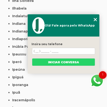
Ilha Solteira
Ilhabela
Indaiatuba
Indiana
Olá! Fale agora pelo WhatsApp
Indianapolis
Indiaporã
Insira seu telefone
Inúbia Paulista
Ipaussu
Iperó
INICIAR CONVERSA
Ipeúna
1
Ipiguá
Iporanga
Ipuã
Iracemápolis