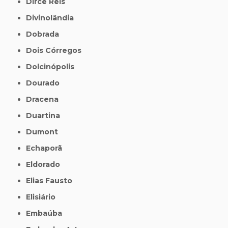
Dirce Reis
Divinolândia
Dobrada
Dois Córregos
Dolcinópolis
Dourado
Dracena
Duartina
Dumont
Echaporã
Eldorado
Elias Fausto
Elisiário
Embaúba