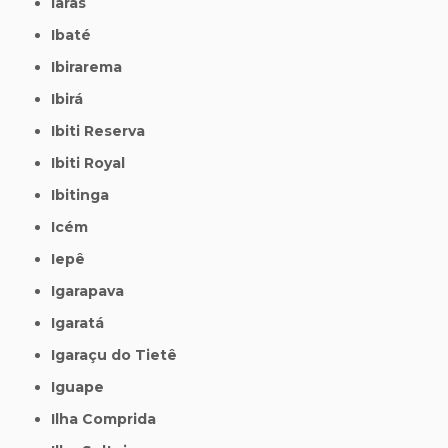
Iaras
Ibaté
Ibirarema
Ibirá
Ibiti Reserva
Ibiti Royal
Ibitinga
Icém
Iepê
Igarapava
Igaratá
Igaraçu do Tietê
Iguape
Ilha Comprida