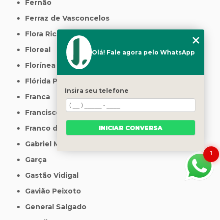
Fernão
Ferraz de Vasconcelos
Flora Rica
Floreal
Olá! Fale agora pelo WhatsApp
Florínea
Flórida Paulista
Insira seu telefone
Franca
Francisco Morato
Franco da Rocha
INICIAR CONVERSA
Gabriel Monteiro
1
Garça
Gastão Vidigal
Gavião Peixoto
General Salgado