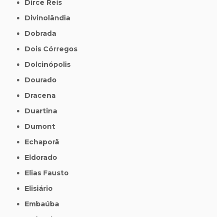
Dirce Reis
Divinolândia
Dobrada
Dois Córregos
Dolcinópolis
Dourado
Dracena
Duartina
Dumont
Echaporã
Eldorado
Elias Fausto
Elisiário
Embaúba