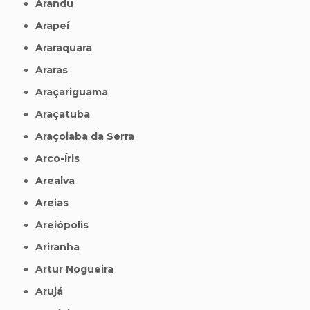
Arandu
Arapeí
Araraquara
Araras
Araçariguama
Araçatuba
Araçoiaba da Serra
Arco-Íris
Arealva
Areias
Areiópolis
Ariranha
Artur Nogueira
Arujá