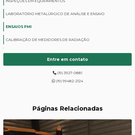
INSPEÇÕES EM EQUIPAMENTOS
LABORATÓRIO METALÚRGICO DE ANÁLISE E ENSAIO
ENSAIOS PMI
CALIBRAÇÃO DE MEDIDORES DE RADIAÇÃO
CURSOS DE PROTEÇÃO RADIOLÓGICA
Entre em contato
DIGITALIZAÇÃO DE FILMES RADIOGRÁFICOS
(19) 3927-0881
ENSAIOS DE DUREZA DE CAMPO
(19) 99482-2124
INSPEÇÃO DE NR13
LEVANTAMENTOS RADIOMÉTRICOS
Páginas Relacionadas
LOCAÇÃO DE ESPECTRÔMETROS
MANUTENÇÃO DE MEDIDORES DE RADIAÇÃO