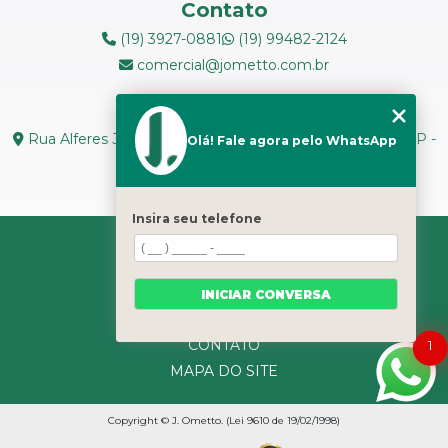
Contato
(19) 3927-0881
(19) 99482-2124
comercial@jometto.com.br
Endereço
Rua Alferes José Caetano, N 1665 - Centro Piracicaba - SP -
Olá! Fale agora pelo WhatsApp
CEP: 13400-126
Seg. a Sex: 8h ás 18h
Insira seu telefone
HOME
SOBRE NÓS
SERVIÇOS
INICIAR CONVERSA
CATEGORIAS
CONTATO
1
MAPA DO SITE
Copyright © J. Ometto. (Lei 9610 de 19/02/1998)