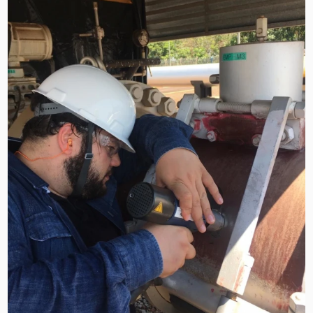
MANUTENÇÃO EM ESPECTRÔMETROS
MEDIÇÃO DE FERRITA
RADIOGRAFIA INDUSTRIAL
RADIOPROTEÇÃO
RÉPLICAS METALOGRÁFICAS
TESTES NÃO DESTRUTIVOS
TRANSPORTE DE REJEITOS RADIOATIVOS