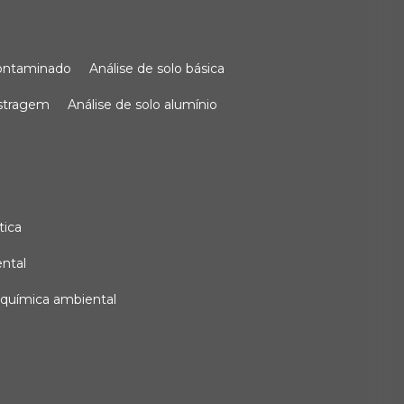
 contaminado
análise de solo básica
ostragem
análise de solo alumínio
tica
ental
e química ambiental