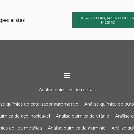
FAÇA SEU ORÇAMENTO AGO
ecialistas!
MESMO
análise químicas de metais
lise química de catalisador automotivo
análise química de our
química de aço inoxidável
análise química de titânio
análise
ímica de liga metálica
análise química de aluminio
análise q