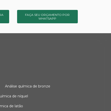
RA
FAÇA SEU ORÇAMENTO POR
WHATSAPP
o
análise química de bronze
 química de níquel
uímica de latão