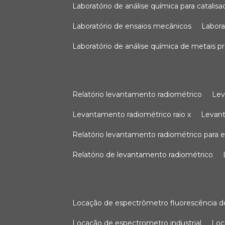
laboratório de análise química para catali
laboratório de ensaios mecânicos
labor
laboratório de análise química de metais p
relatório levantamento radiométrico
le
levantamento radiométrico raio x
levan
relatório levantamento radiométrico para
relatório de levantamento radiométrico
locação de espectrômetro fluorescência de
locação de espectrometro industrial
lo