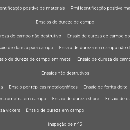
dentificação positiva de materiais
pmi identificação positiva ma
ensaios de dureza de campo
dureza de campo não destrutivo
ensaio de dureza de campo po
nsaio de dureza para campo
ensaio de dureza em campo não d
nsaio de dureza de campo em metal
ensaio de dureza de cam
ensaios não destrutivos
ia
ensaio por réplicas metalográficas
ensaio de ferrita delta
pectrometria em campo
ensaio de dureza shore
ensaio de 
eza vickers
ensaio de dureza em campo
inspeção de nr13