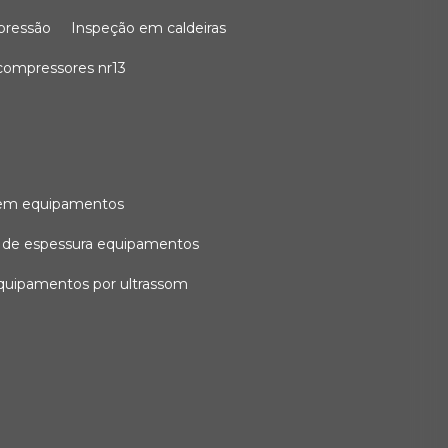
 pressão
inspeção em caldeiras
compressores nr13
l em equipamentos
o de espessura equipamentos
equipamentos por ultrassom