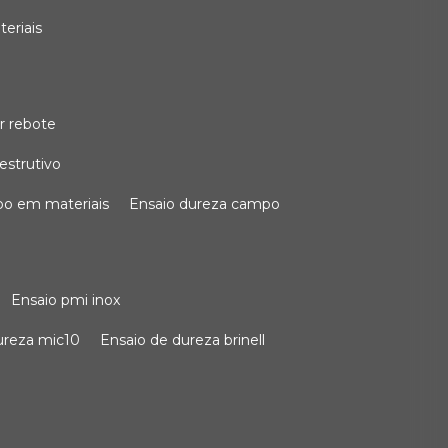
teriais
r rebote
estrutivo
po em materiais
ensaio dureza campo
ensaio pmi inox
dureza mic10
ensaio de dureza brinell