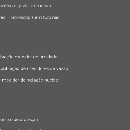
oscópio digital automotivo
res
boroscopia em turbinas
alibração medidor de umidade
calibração de medidores de vazão
de medidor de radiação nuclear
curso radioproteção