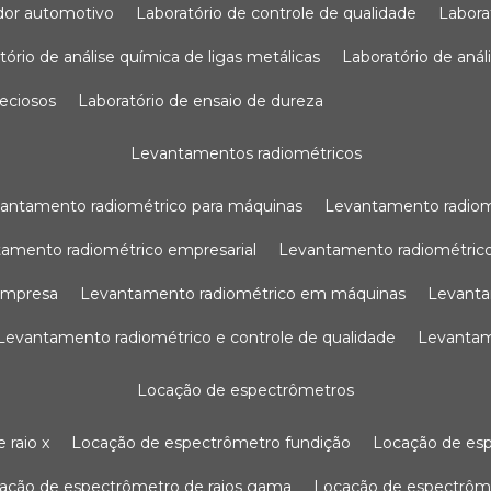
sador automotivo
laboratório de controle de qualidade
labor
atório de análise química de ligas metálicas
laboratório de aná
reciosos
laboratório de ensaio de dureza
levantamentos radiométricos
vantamento radiométrico para máquinas
levantamento radio
tamento radiométrico empresarial
levantamento radiométrico
 empresa
levantamento radiométrico em máquinas
levant
levantamento radiométrico e controle de qualidade
levanta
locação de espectrômetros
 raio x
locação de espectrômetro fundição
locação de es
cação de espectrômetro de raios gama
locação de espectrôm