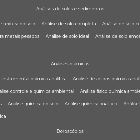
análises de solos e sedimentos
de textura do solo
análise de solo completa
análise de solo
para metais pesados
análise de solo ideal
análise de solo am
análises químicas
se instrumental química analítica
análise de anions química analí
nálise controle e química ambiental
análise físico química ambi
s
análise química do solo
análise química analítica
anális
ica
boroscópios