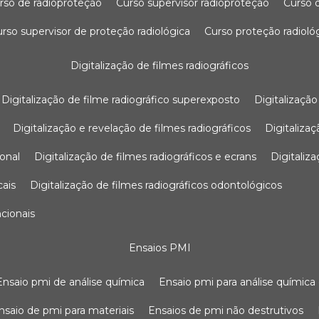
urso de radioproteção
curso supervisor radioproteção
curso
curso supervisor de proteção radiológica
curso proteção radioló
digitalização de filmes radiográficos
digitalização de filme radiográfico superexposto
digitalizaçã
digitalização e revelação de filmes radiográficos
digitaliz
ional
digitalização de filmes radiográficos e ecrans
digitali
cais
digitalização de filmes radiográficos odontológicos
ncionais
ensaios PMI
ensaio pmi de análise química
ensaio pmi para análise química
ensaio de pmi para materiais
ensaios de pmi não destrutivos