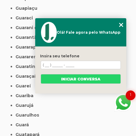
Guapiaçu
Guaraci
Guarani d'Oeste
Olá! Fale agora pelo WhatsApp
Guarantã
Guararapes
Insira seu telefone
Guararema
Guaratinguetá
Guaraçaí
INICIAR CONVERSA
Guareí
1
Guariba
Guarujá
Guarulhos
Guará
Guatapará