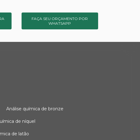
RA
FAÇA SEU ORÇAMENTO POR
WHATSAPP
o
análise química de bronze
 química de níquel
uímica de latão