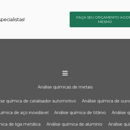
FAÇA SEU ORÇAMENTO AGO
ecialistas!
MESMO
análise químicas de metais
lise química de catalisador automotivo
análise química de our
química de aço inoxidável
análise química de titânio
análise
ímica de liga metálica
análise química de aluminio
análise q