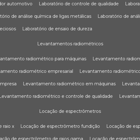
sador automotivo
laboratório de controle de qualidade
labor
atório de análise química de ligas metálicas
laboratório de aná
reciosos
laboratório de ensaio de dureza
levantamentos radiométricos
vantamento radiométrico para máquinas
levantamento radio
tamento radiométrico empresarial
levantamento radiométrico
 empresa
levantamento radiométrico em máquinas
levant
levantamento radiométrico e controle de qualidade
levanta
locação de espectrômetros
 raio x
locação de espectrômetro fundição
locação de es
cação de espectrômetro de raios gama
locação de espectrôm