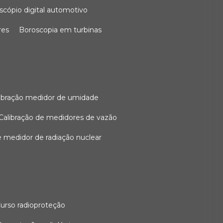
oscópio digital automotivo
res
boroscopia em turbinas
alibração medidor de umidade
calibração de medidores de vazão
de medidor de radiação nuclear
curso radioproteção