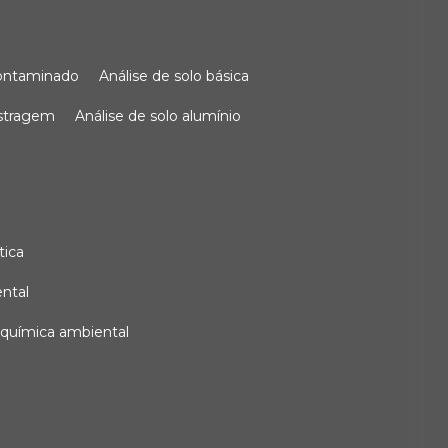
 contaminado
análise de solo básica
ostragem
análise de solo alumínio
tica
ental
e química ambiental