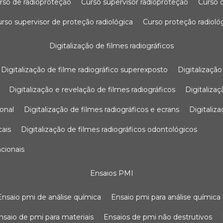
urso de radioproteção
curso supervisor radioproteção
curso
curso supervisor de proteção radiológica
curso proteção radioló
digitalização de filmes radiográficos
digitalização de filme radiográfico superexposto
digitalizaçã
digitalização e revelação de filmes radiográficos
digitaliz
ional
digitalização de filmes radiográficos e ecrans
digitali
cais
digitalização de filmes radiográficos odontológicos
ncionais
ensaios PMI
ensaio pmi de análise química
ensaio pmi para análise química
ensaio de pmi para materiais
ensaios de pmi não destrutivos