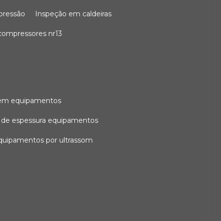
 pressão
inspeção em caldeiras
compressores nr13
l em equipamentos
o de espessura equipamentos
equipamentos por ultrassom