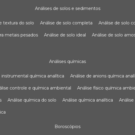
análises de solos e sedimentos
de textura do solo
análise de solo completa
análise de solo
para metais pesados
análise de solo ideal
análise de solo am
análises químicas
se instrumental química analítica
análise de anions química analí
nálise controle e química ambiental
análise físico química ambi
s
análise química do solo
análise química analítica
anális
ica
boroscópios