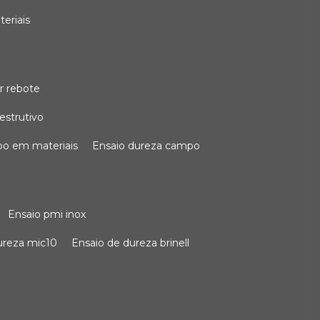
teriais
r rebote
estrutivo
po em materiais
ensaio dureza campo
ensaio pmi inox
dureza mic10
ensaio de dureza brinell