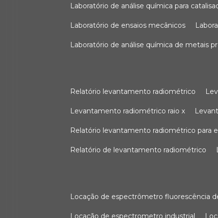
laboratório de análise química para catali
laboratório de ensaios mecânicos
labor
laboratório de análise química de metais p
relatório levantamento radiométrico
le
levantamento radiométrico raio x
levan
relatório levantamento radiométrico para
relatório de levantamento radiométrico
locação de espectrômetro fluorescência de
locação de espectrometro industrial
lo