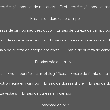
dentificação positiva de materiais
pmi identificação positiva ma
ensaios de dureza de campo
dureza de campo não destrutivo
ensaio de dureza de campo po
nsaio de dureza para campo
ensaio de dureza em campo não d
nsaio de dureza de campo em metal
ensaio de dureza de cam
ensaios não destrutivos
ia
ensaio por réplicas metalográficas
ensaio de ferrita delta
pectrometria em campo
ensaio de dureza shore
ensaio de 
eza vickers
ensaio de dureza em campo
inspeção de nr13