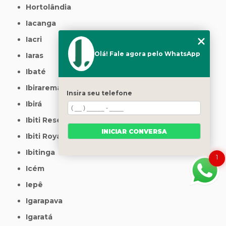
Hortolândia
Iacanga
Iacri
Olá! Fale agora pelo WhatsApp
Iaras
Ibaté
Ibirarema
Insira seu telefone
Ibirá
Ibiti Reserva
INICIAR CONVERSA
Ibiti Royal
Ibitinga
1
Icém
Iepê
Igarapava
Igaratá