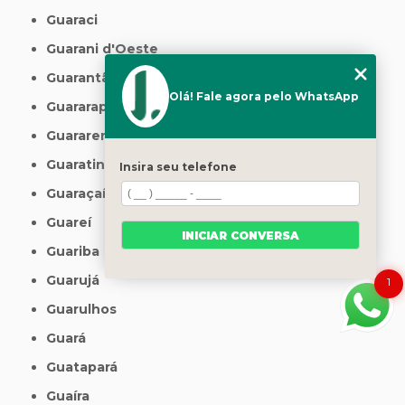
Guaraci
Guarani d'Oeste
Guarantã
Olá! Fale agora pelo WhatsApp
Guararapes
Guararema
Guaratinguetá
Insira seu telefone
Guaraçaí
Guareí
INICIAR CONVERSA
Guariba
Guarujá
1
Guarulhos
Guará
Guatapará
Guaíra