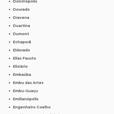
Dolcinópolis
Dourado
Dracena
Duartina
Dumont
Echaporã
Eldorado
Elias Fausto
Elisiário
Embaúba
Embu das Artes
Embu-Guaçu
Emilianópolis
Engenheiro Coelho