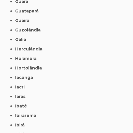
Guará
Guatapará
Guaíra
Guzolândia
Gália
Herculândia
Holambra
Hortolândia
Iacanga
Iacri
Iaras
Ibaté
Ibirarema
Ibirá