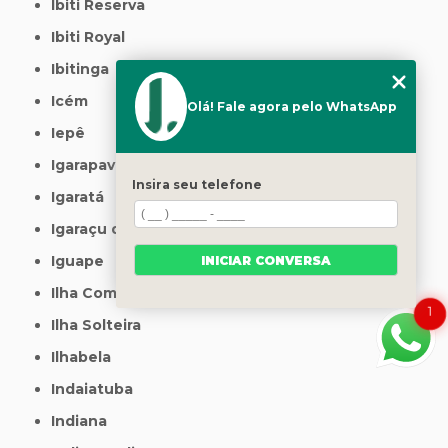
Ibiti Reserva
Ibiti Royal
Ibitinga
Icém
Olá! Fale agora pelo WhatsApp
Iepê
Igarapava
Insira seu telefone
Igaratá
Igaraçu do Tietê
Iguape
INICIAR CONVERSA
Ilha Comprida
1
Ilha Solteira
Ilhabela
Indaiatuba
Indiana