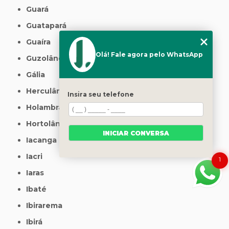
Guará
Guatapará
Guaíra
Olá! Fale agora pelo WhatsApp
Guzolândia
Gália
Herculândia
Insira seu telefone
Holambra
Hortolândia
INICIAR CONVERSA
Iacanga
Iacri
1
Iaras
Ibaté
Ibirarema
Ibirá