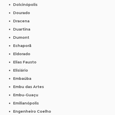
Dolcinópolis
Dourado
Dracena
Duartina
Dumont
Echaporã
Eldorado
Elias Fausto
Elisiário
Embaúba
Embu das Artes
Embu-Guaçu
Emilianópolis
Engenheiro Coelho