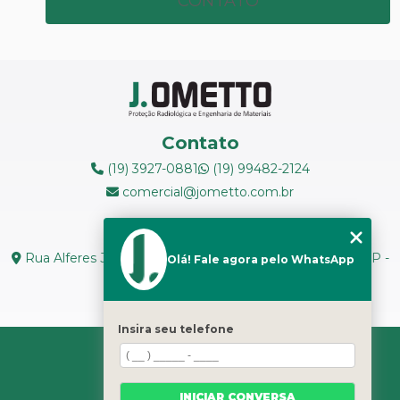
CONTATO
Contato
(19) 3927-0881
(19) 99482-2124
comercial@jometto.com.br
Endereço
Rua Alferes José Caetano, N 1665 - Centro Piracicaba - SP -
Olá! Fale agora pelo WhatsApp
CEP: 13400-126
Seg. a Sex: 8h ás 18h
Insira seu telefone
HOME
SOBRE NÓS
SERVIÇOS
INICIAR CONVERSA