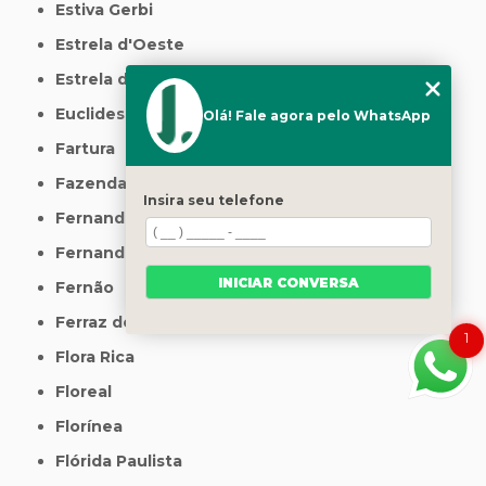
Estiva Gerbi
Estrela d'Oeste
Estrela do Norte
Euclides da Cunha Paulista
Olá! Fale agora pelo WhatsApp
Fartura
Fazenda Bonanza
Insira seu telefone
Fernando Prestes
Fernandópolis
INICIAR CONVERSA
Fernão
Ferraz de Vasconcelos
1
Flora Rica
Floreal
Florínea
Flórida Paulista