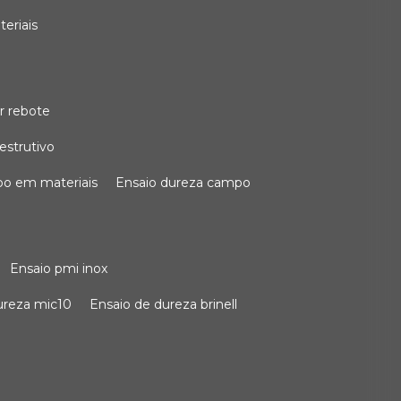
teriais
r rebote
estrutivo
po em materiais
ensaio dureza campo
ensaio pmi inox
dureza mic10
ensaio de dureza brinell