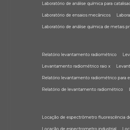
laboratório de análise química para catali
laboratório de ensaios mecânicos
labor
laboratório de análise química de metais p
relatório levantamento radiométrico
le
levantamento radiométrico raio x
levan
relatório levantamento radiométrico para
relatório de levantamento radiométrico
locação de espectrômetro fluorescência de
locação de espectrometro industrial
lo