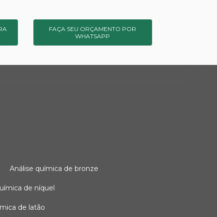
RA
FAÇA SEU ORÇAMENTO POR
WHATSAPP
o
análise química de bronze
 química de níquel
uímica de latão