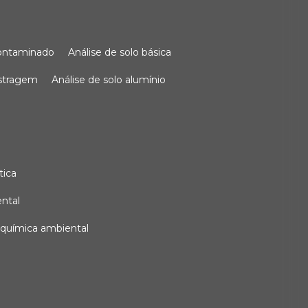
 contaminado
análise de solo básica
ostragem
análise de solo alumínio
tica
ental
e química ambiental