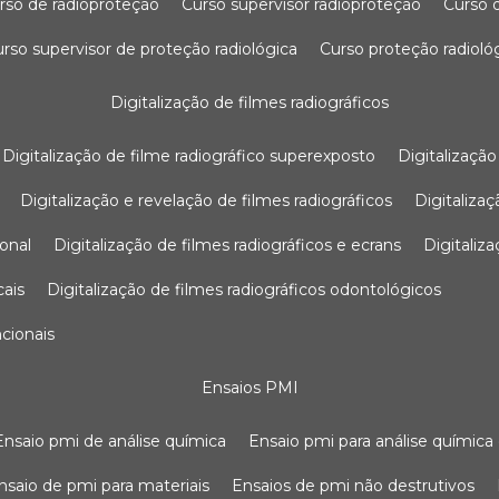
urso de radioproteção
curso supervisor radioproteção
curso
curso supervisor de proteção radiológica
curso proteção radioló
digitalização de filmes radiográficos
digitalização de filme radiográfico superexposto
digitalizaçã
digitalização e revelação de filmes radiográficos
digitaliz
ional
digitalização de filmes radiográficos e ecrans
digitali
cais
digitalização de filmes radiográficos odontológicos
ncionais
ensaios PMI
ensaio pmi de análise química
ensaio pmi para análise química
ensaio de pmi para materiais
ensaios de pmi não destrutivos