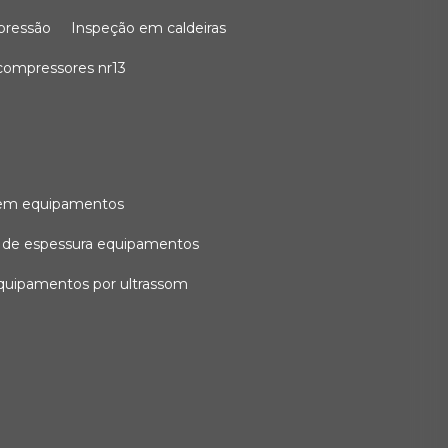
 pressão
inspeção em caldeiras
compressores nr13
l em equipamentos
o de espessura equipamentos
equipamentos por ultrassom