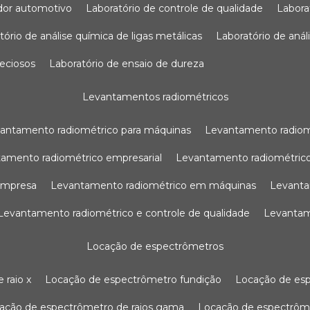
sador automotivo
laboratório de controle de qualidade
labor
atório de análise química de ligas metálicas
laboratório de aná
reciosos
laboratório de ensaio de dureza
levantamentos radiométricos
vantamento radiométrico para máquinas
levantamento radio
tamento radiométrico empresarial
levantamento radiométrico
 empresa
levantamento radiométrico em máquinas
levant
levantamento radiométrico e controle de qualidade
levanta
locação de espectrômetros
 raio x
locação de espectrômetro fundição
locação de es
cação de espectrômetro de raios gama
locação de espectrôm