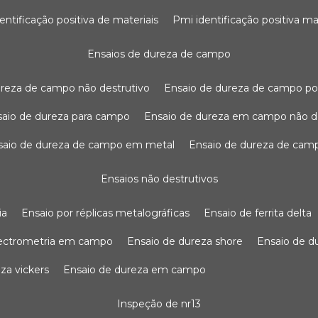
dentificação positiva de materiais
pmi identificação positiva ma
ensaios de dureza de campo
dureza de campo não destrutivo
ensaio de dureza de campo po
nsaio de dureza para campo
ensaio de dureza em campo não d
nsaio de dureza de campo em metal
ensaio de dureza de cam
ensaios não destrutivos
ia
ensaio por réplicas metalográficas
ensaio de ferrita delta
pectrometria em campo
ensaio de dureza shore
ensaio de 
eza vickers
ensaio de dureza em campo
inspeção de nr13