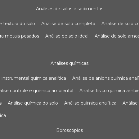
análises de solos e sedimentos
de textura do solo
análise de solo completa
análise de solo
para metais pesados
análise de solo ideal
análise de solo am
análises químicas
se instrumental química analítica
análise de anions química analí
nálise controle e química ambiental
análise físico química ambi
s
análise química do solo
análise química analítica
anális
ica
boroscópios