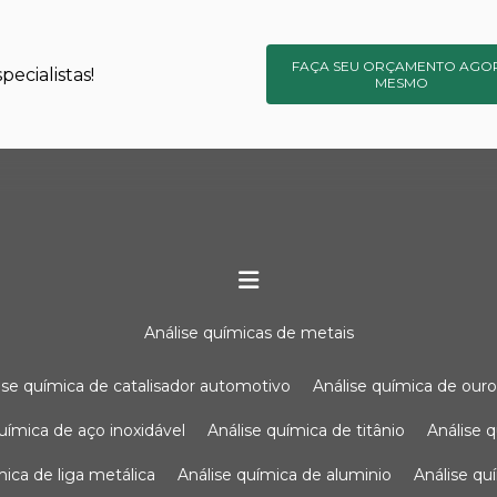
FAÇA SEU ORÇAMENTO AGO
ecialistas!
MESMO
análise químicas de metais
lise química de catalisador automotivo
análise química de our
química de aço inoxidável
análise química de titânio
análise
ímica de liga metálica
análise química de aluminio
análise q