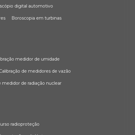
oscópio digital automotivo
res
boroscopia em turbinas
alibração medidor de umidade
calibração de medidores de vazão
de medidor de radiação nuclear
curso radioproteção