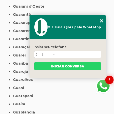
Guarani d'Oeste
Guarantã
Guararapes
Olá! Fale agora pelo WhatsApp
Guararema
Guaratinguetá
Guaraçaí
Insira seu telefone
Guareí
Guariba
INICIAR CONVERSA
Guarujá
1
Guarulhos
Guará
Guatapará
Guaíra
Guzolândia