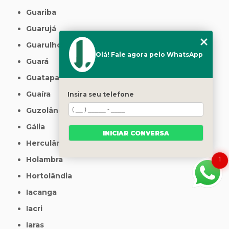
Guariba
Guarujá
Guarulhos
Olá! Fale agora pelo WhatsApp
Guará
Guatapará
Guaíra
Insira seu telefone
Guzolândia
Gália
INICIAR CONVERSA
Herculândia
Holambra
1
Hortolândia
Iacanga
Iacri
Iaras