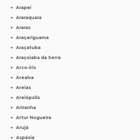
Arapeí
Araraquara
Araras
Araçariguama
Araçatuba
Araçoiaba da Serra
Arco-Íris
Arealva
Areias
Areiópolis
Ariranha
Artur Nogueira
Arujá
Aspásia