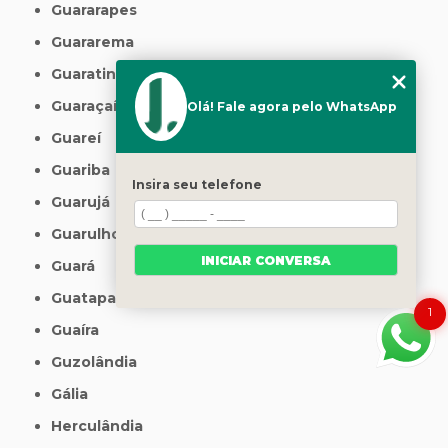
Guararapes
Guararema
Guaratinguetá
Guaraçaí
Olá! Fale agora pelo WhatsApp
Guareí
Guariba
Insira seu telefone
Guarujá
Guarulhos
INICIAR CONVERSA
Guará
Guatapará
1
Guaíra
Guzolândia
Gália
Herculândia