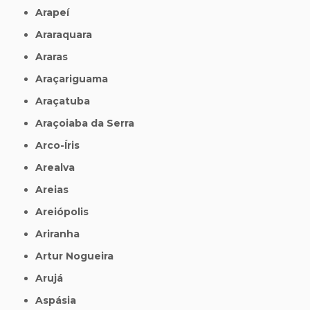
Arapeí
Araraquara
Araras
Araçariguama
Araçatuba
Araçoiaba da Serra
Arco-Íris
Arealva
Areias
Areiópolis
Ariranha
Artur Nogueira
Arujá
Aspásia