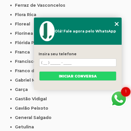
Ferraz de Vasconcelos
Flora Rica
Floreal
Olá! Fale agora pelo WhatsApp
Florínea
Flórida Paulista
Franca
Insira seu telefone
Francisco Morato
Franco da Rocha
INICIAR CONVERSA
Gabriel Monteiro
Garça
1
Gastão Vidigal
Gavião Peixoto
General Salgado
Getulina