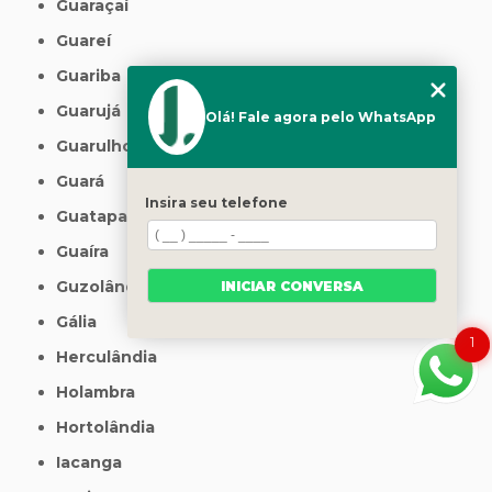
Guaraçaí
Guareí
Guariba
Guarujá
Olá! Fale agora pelo WhatsApp
Guarulhos
Guará
Insira seu telefone
Guatapará
Guaíra
Guzolândia
INICIAR CONVERSA
Gália
1
Herculândia
Holambra
Hortolândia
Iacanga