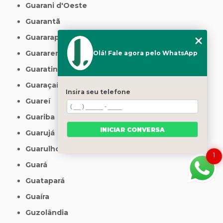
Guarani d'Oeste
Guarantã
Guararapes
Guararema
Olá! Fale agora pelo WhatsApp
Guaratinguetá
Guaraçaí
Insira seu telefone
Guareí
Guariba
INICIAR CONVERSA
Guarujá
Guarulhos
1
Guará
Guatapará
Guaíra
Guzolândia