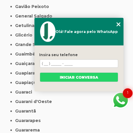
Gavião Peixoto
General Salgado
Getulina
Olá! Fale agora pelo WhatsApp
Glicério
Grande São Paulo
Guaimbê
Insira seu telefone
Guaiçara
Guapiara
INICIAR CONVERSA
Guapiaçu
Guaraci
1
Guarani d'Oeste
Guarantã
Guararapes
Guararema