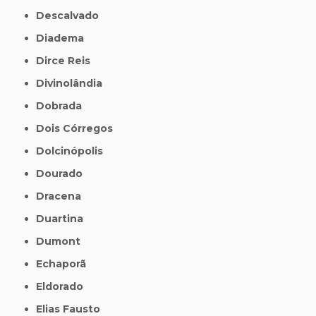
Descalvado
Diadema
Dirce Reis
Divinolândia
Dobrada
Dois Córregos
Dolcinópolis
Dourado
Dracena
Duartina
Dumont
Echaporã
Eldorado
Elias Fausto