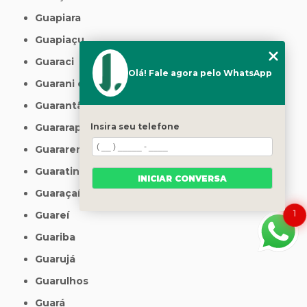
Guapiara
Guapiaçu
Guaraci
Olá! Fale agora pelo WhatsApp
Guarani d'Oeste
Guarantã
Insira seu telefone
Guararapes
Guararema
Guaratinguetá
INICIAR CONVERSA
Guaraçaí
1
Guareí
Guariba
Guarujá
Guarulhos
Guará