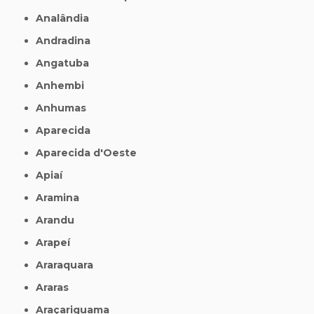
Analândia
Andradina
Angatuba
Anhembi
Anhumas
Aparecida
Aparecida d'Oeste
Apiaí
Aramina
Arandu
Arapeí
Araraquara
Araras
Araçariguama