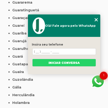
Guararema
Guaratinguetá
Guaraçaí
Guareí
Olá! Fale agora pelo WhatsApp
Guariba
Guarujá
Insira seu telefone
Guarulhos
Guará
INICIAR CONVERSA
Guatapará
Guaíra
1
Guzolândia
Gália
Herculândia
Holambra