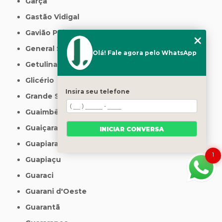
Garça
Gastão Vidigal
Gavião Peixoto
General Salgado
Olá! Fale agora pelo WhatsApp
Getulina
Glicério
Insira seu telefone
Grande São Paulo
Guaimbê
Guaiçara
INICIAR CONVERSA
Guapiara
1
Guapiaçu
Guaraci
Guarani d'Oeste
Guarantã