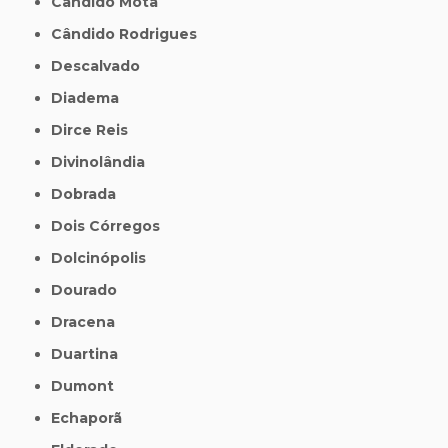
Cândido Mota
Cândido Rodrigues
Descalvado
Diadema
Dirce Reis
Divinolândia
Dobrada
Dois Córregos
Dolcinópolis
Dourado
Dracena
Duartina
Dumont
Echaporã