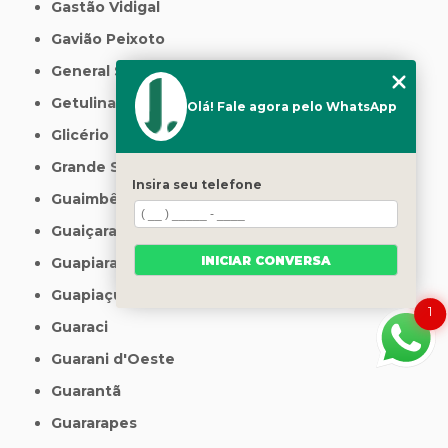
Gastão Vidigal
Gavião Peixoto
General Salgado
Getulina
Olá! Fale agora pelo WhatsApp
Glicério
Grande São Paulo
Insira seu telefone
Guaimbê
Guaiçara
INICIAR CONVERSA
Guapiara
Guapiaçu
1
Guaraci
Guarani d'Oeste
Guarantã
Guararapes