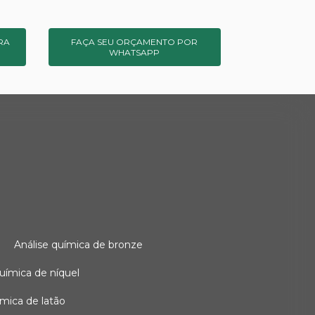
RA
FAÇA SEU ORÇAMENTO POR
WHATSAPP
o
análise química de bronze
 química de níquel
uímica de latão