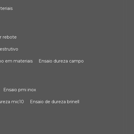
teriais
r rebote
estrutivo
po em materiais
ensaio dureza campo
ensaio pmi inox
dureza mic10
ensaio de dureza brinell