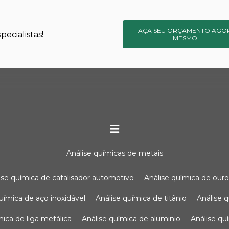
FAÇA SEU ORÇAMENTO AGO
ecialistas!
MESMO
análise químicas de metais
lise química de catalisador automotivo
análise química de our
química de aço inoxidável
análise química de titânio
análise
ímica de liga metálica
análise química de aluminio
análise q