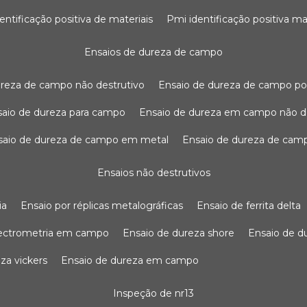
dentificação positiva de materiais
pmi identificação positiva ma
ensaios de dureza de campo
dureza de campo não destrutivo
ensaio de dureza de campo po
nsaio de dureza para campo
ensaio de dureza em campo não d
nsaio de dureza de campo em metal
ensaio de dureza de cam
ensaios não destrutivos
ia
ensaio por réplicas metalográficas
ensaio de ferrita delta
pectrometria em campo
ensaio de dureza shore
ensaio de 
eza vickers
ensaio de dureza em campo
inspeção de nr13