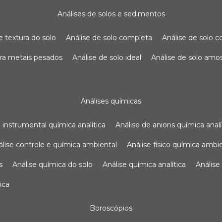
análises de solos e sedimentos
de textura do solo
análise de solo completa
análise de solo
para metais pesados
análise de solo ideal
análise de solo am
análises químicas
se instrumental química analítica
análise de anions química analí
nálise controle e química ambiental
análise físico química ambi
s
análise química do solo
análise química analítica
anális
ica
boroscópios