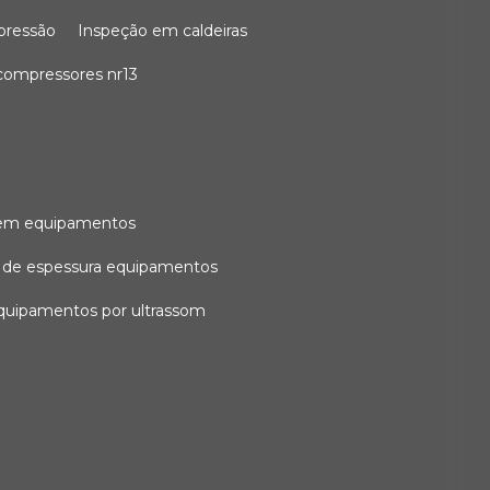
 pressão
inspeção em caldeiras
compressores nr13
l em equipamentos
o de espessura equipamentos
equipamentos por ultrassom