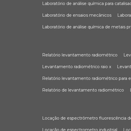
laboratório de análise química para catali
laboratório de ensaios mecânicos
labor
laboratório de análise química de metais p
relatório levantamento radiométrico
le
levantamento radiométrico raio x
levan
relatório levantamento radiométrico para
relatório de levantamento radiométrico
locação de espectrômetro fluorescência de
locação de espectrometro industrial
lo