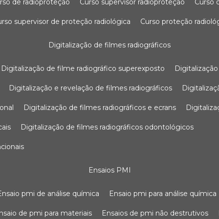
urso de radioproteção
curso supervisor radioproteção
curso
curso supervisor de proteção radiológica
curso proteção radioló
digitalização de filmes radiográficos
digitalização de filme radiográfico superexposto
digitalizaçã
digitalização e revelação de filmes radiográficos
digitaliz
ional
digitalização de filmes radiográficos e ecrans
digitali
cais
digitalização de filmes radiográficos odontológicos
ncionais
ensaios PMI
ensaio pmi de análise química
ensaio pmi para análise química
ensaio de pmi para materiais
ensaios de pmi não destrutivos