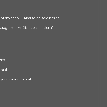
 contaminado
análise de solo básica
ostragem
análise de solo alumínio
tica
ental
e química ambiental