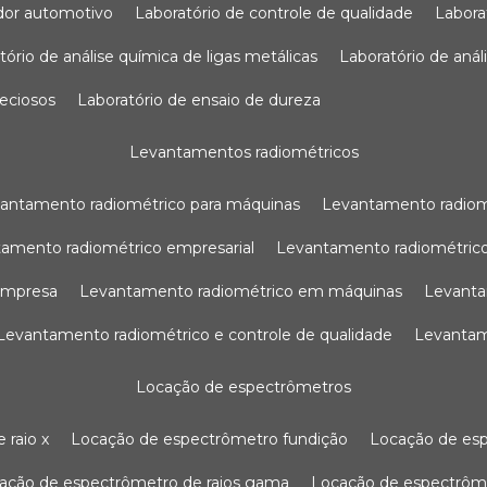
sador automotivo
laboratório de controle de qualidade
labor
atório de análise química de ligas metálicas
laboratório de aná
reciosos
laboratório de ensaio de dureza
levantamentos radiométricos
vantamento radiométrico para máquinas
levantamento radio
tamento radiométrico empresarial
levantamento radiométrico
 empresa
levantamento radiométrico em máquinas
levant
levantamento radiométrico e controle de qualidade
levanta
locação de espectrômetros
 raio x
locação de espectrômetro fundição
locação de es
cação de espectrômetro de raios gama
locação de espectrôm