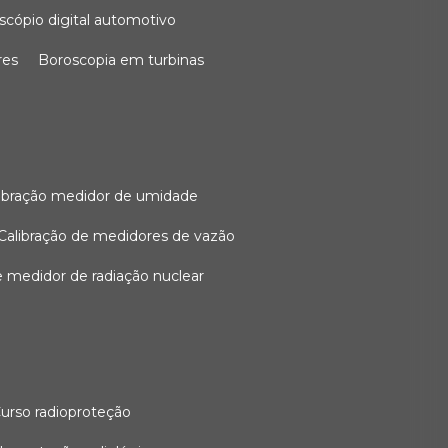
oscópio digital automotivo
res
boroscopia em turbinas
alibração medidor de umidade
calibração de medidores de vazão
de medidor de radiação nuclear
curso radioproteção