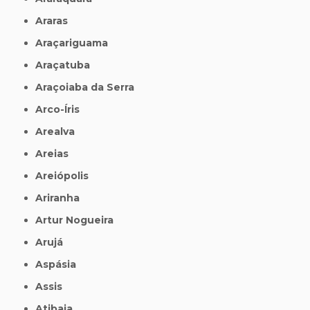
Araras
Araçariguama
Araçatuba
Araçoiaba da Serra
Arco-Íris
Arealva
Areias
Areiópolis
Ariranha
Artur Nogueira
Arujá
Aspásia
Assis
Atibaia