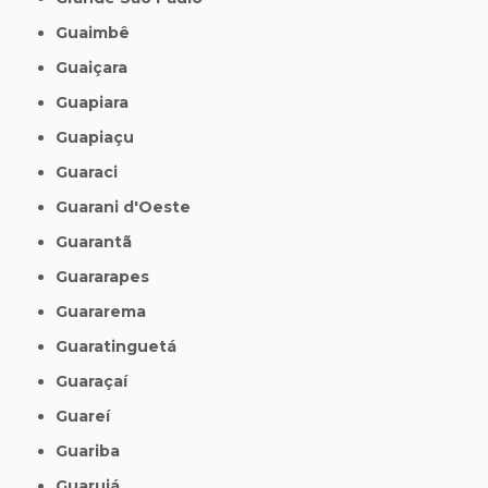
Guaimbê
Guaiçara
Guapiara
Guapiaçu
Guaraci
Guarani d'Oeste
Guarantã
Guararapes
Guararema
Guaratinguetá
Guaraçaí
Guareí
Guariba
Guarujá