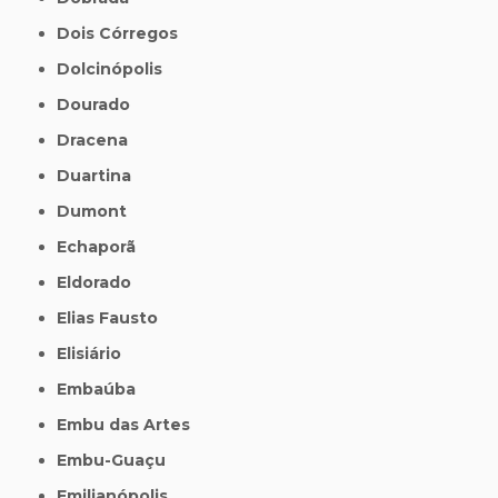
Dois Córregos
Dolcinópolis
Dourado
Dracena
Duartina
Dumont
Echaporã
Eldorado
Elias Fausto
Elisiário
Embaúba
Embu das Artes
Embu-Guaçu
Emilianópolis