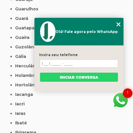
Guarulhos
Guará
Guatapará
Olá! Fale agora pelo WhatsApp
Guaíra
Guzolândia
Insira seu telefone
Gália
Herculândia
Holambra
INICIAR CONVERSA
Hortolândia
1
Iacanga
Iacri
Iaras
Ibaté
Ibirarema