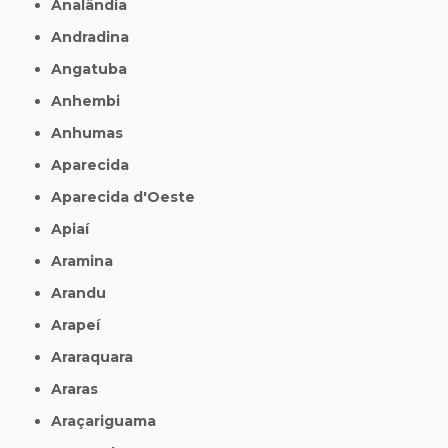
Analândia
Andradina
Angatuba
Anhembi
Anhumas
Aparecida
Aparecida d'Oeste
Apiaí
Aramina
Arandu
Arapeí
Araraquara
Araras
Araçariguama