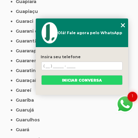
Guapiara
Guapiaçu
Guaraci
Guarani d'Oeste
Olá! Fale agora pelo WhatsApp
Guarantã
Guararapes
Insira seu telefone
Guararema
Guaratinguetá
Guaraçaí
INICIAR CONVERSA
Guareí
1
Guariba
Guarujá
Guarulhos
Guará