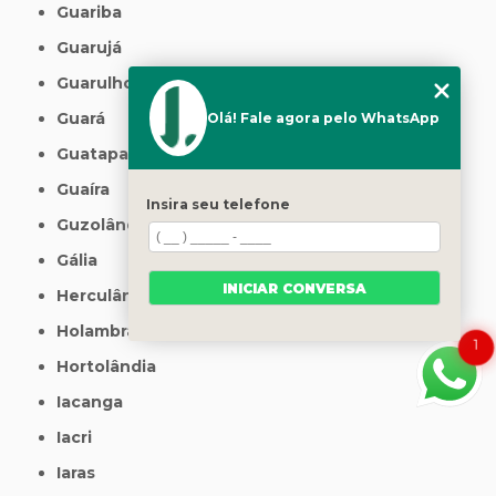
Guariba
Guarujá
Guarulhos
Guará
Olá! Fale agora pelo WhatsApp
Guatapará
Guaíra
Insira seu telefone
Guzolândia
Gália
INICIAR CONVERSA
Herculândia
Holambra
1
Hortolândia
Iacanga
Iacri
Iaras