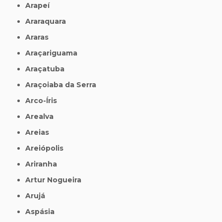
Arapeí
Araraquara
Araras
Araçariguama
Araçatuba
Araçoiaba da Serra
Arco-Íris
Arealva
Areias
Areiópolis
Ariranha
Artur Nogueira
Arujá
Aspásia