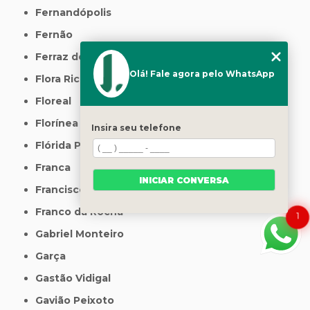
Fernandópolis
Fernão
Ferraz de Vasconcelos
Olá! Fale agora pelo WhatsApp
Flora Rica
Floreal
Florínea
Insira seu telefone
Flórida Paulista
Franca
INICIAR CONVERSA
Francisco Morato
Franco da Rocha
1
Gabriel Monteiro
Garça
Gastão Vidigal
Gavião Peixoto