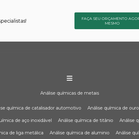
FAÇA SEU ORÇAMENTO AGO
ecialistas!
MESMO
análise químicas de metais
lise química de catalisador automotivo
análise química de our
química de aço inoxidável
análise química de titânio
análise
ímica de liga metálica
análise química de aluminio
análise q