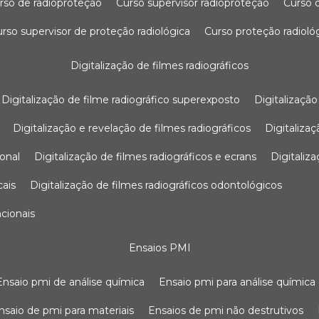
urso de radioproteção
curso supervisor radioproteção
curso
curso supervisor de proteção radiológica
curso proteção radioló
digitalização de filmes radiográficos
digitalização de filme radiográfico superexposto
digitalizaçã
digitalização e revelação de filmes radiográficos
digitaliz
ional
digitalização de filmes radiográficos e ecrans
digitali
cais
digitalização de filmes radiográficos odontológicos
ncionais
ensaios PMI
ensaio pmi de análise química
ensaio pmi para análise química
ensaio de pmi para materiais
ensaios de pmi não destrutivos