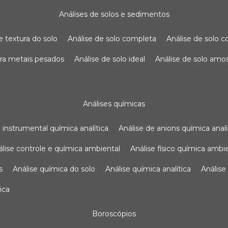
análises de solos e sedimentos
de textura do solo
análise de solo completa
análise de solo
para metais pesados
análise de solo ideal
análise de solo am
análises químicas
se instrumental química analítica
análise de anions química analí
nálise controle e química ambiental
análise físico química ambi
s
análise química do solo
análise química analítica
anális
ica
boroscópios