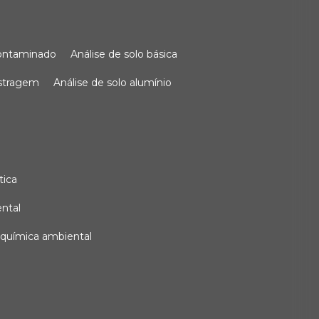
 contaminado
análise de solo básica
ostragem
análise de solo alumínio
tica
ental
e química ambiental