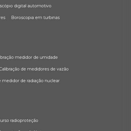
oscópio digital automotivo
res
boroscopia em turbinas
alibração medidor de umidade
calibração de medidores de vazão
de medidor de radiação nuclear
curso radioproteção