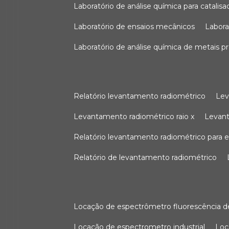
laboratório de análise química para catali
laboratório de ensaios mecânicos
labor
laboratório de análise química de metais p
relatório levantamento radiométrico
le
levantamento radiométrico raio x
levan
relatório levantamento radiométrico para
relatório de levantamento radiométrico
locação de espectrômetro fluorescência de
locação de espectrometro industrial
lo