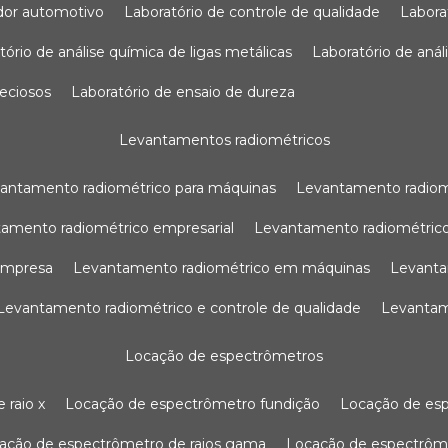
sador automotivo
laboratório de controle de qualidade
labor
atório de análise química de ligas metálicas
laboratório de aná
reciosos
laboratório de ensaio de dureza
levantamentos radiométricos
vantamento radiométrico para máquinas
levantamento radio
tamento radiométrico empresarial
levantamento radiométrico
 empresa
levantamento radiométrico em máquinas
levant
levantamento radiométrico e controle de qualidade
levanta
locação de espectrômetros
 raio x
locação de espectrômetro fundição
locação de es
cação de espectrômetro de raios gama
locação de espectrôm