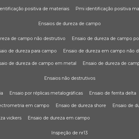
dentificação positiva de materiais
pmi identificação positiva ma
ensaios de dureza de campo
dureza de campo não destrutivo
ensaio de dureza de campo po
nsaio de dureza para campo
ensaio de dureza em campo não d
nsaio de dureza de campo em metal
ensaio de dureza de cam
ensaios não destrutivos
ia
ensaio por réplicas metalográficas
ensaio de ferrita delta
pectrometria em campo
ensaio de dureza shore
ensaio de 
eza vickers
ensaio de dureza em campo
inspeção de nr13