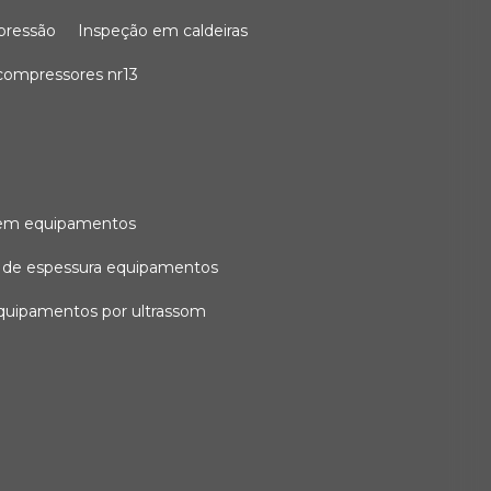
 pressão
inspeção em caldeiras
compressores nr13
l em equipamentos
o de espessura equipamentos
equipamentos por ultrassom