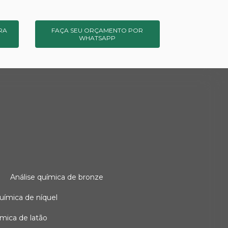
RA
FAÇA SEU ORÇAMENTO POR
WHATSAPP
o
análise química de bronze
 química de níquel
uímica de latão