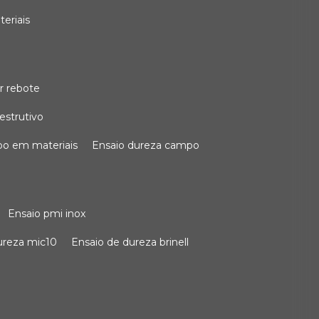
teriais
r rebote
estrutivo
po em materiais
ensaio dureza campo
ensaio pmi inox
dureza mic10
ensaio de dureza brinell