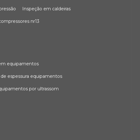
 pressão
inspeção em caldeiras
compressores nr13
l em equipamentos
o de espessura equipamentos
equipamentos por ultrassom