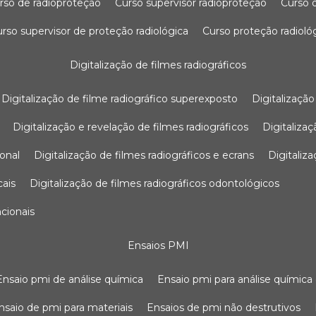
urso de radioproteção
curso supervisor radioproteção
curso
curso supervisor de proteção radiológica
curso proteção radioló
digitalização de filmes radiográficos
digitalização de filme radiográfico superexposto
digitalizaçã
digitalização e revelação de filmes radiográficos
digitaliz
ional
digitalização de filmes radiográficos e ecrans
digitali
cais
digitalização de filmes radiográficos odontológicos
ncionais
ensaios PMI
ensaio pmi de análise química
ensaio pmi para análise química
ensaio de pmi para materiais
ensaios de pmi não destrutivos