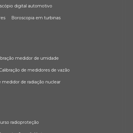
oscópio digital automotivo
res
boroscopia em turbinas
alibração medidor de umidade
calibração de medidores de vazão
de medidor de radiação nuclear
curso radioproteção