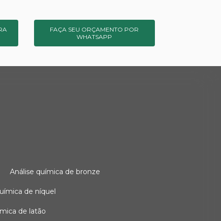
RA
FAÇA SEU ORÇAMENTO POR
WHATSAPP
o
análise química de bronze
 química de níquel
uímica de latão