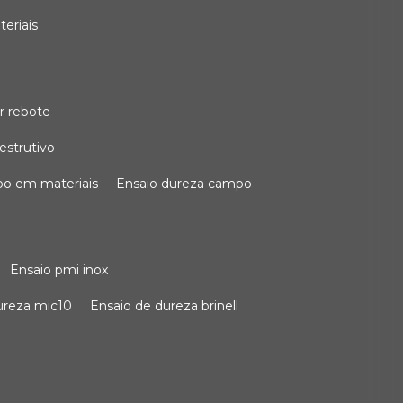
teriais
r rebote
estrutivo
po em materiais
ensaio dureza campo
ensaio pmi inox
dureza mic10
ensaio de dureza brinell