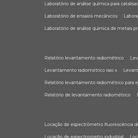
laboratório de análise química para catali
laboratório de ensaios mecânicos
labor
laboratório de análise química de metais p
relatório levantamento radiométrico
le
levantamento radiométrico raio x
levan
relatório levantamento radiométrico para
relatório de levantamento radiométrico
locação de espectrômetro fluorescência de
locação de espectrometro industrial
lo