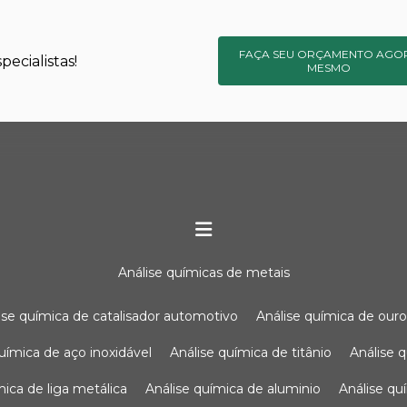
FAÇA SEU ORÇAMENTO AGO
ecialistas!
MESMO
análise químicas de metais
lise química de catalisador automotivo
análise química de our
química de aço inoxidável
análise química de titânio
análise
ímica de liga metálica
análise química de aluminio
análise q