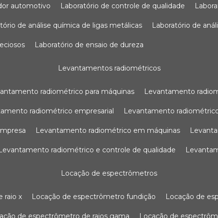
sador automotivo
laboratório de controle de qualidade
labor
atório de análise química de ligas metálicas
laboratório de aná
reciosos
laboratório de ensaio de dureza
levantamentos radiométricos
vantamento radiométrico para máquinas
levantamento radio
tamento radiométrico empresarial
levantamento radiométrico
 empresa
levantamento radiométrico em máquinas
levant
levantamento radiométrico e controle de qualidade
levanta
locação de espectrômetros
 raio x
locação de espectrômetro fundição
locação de es
cação de espectrômetro de raios gama
locação de espectrôm