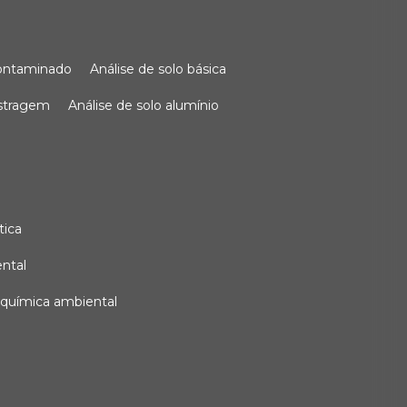
 contaminado
análise de solo básica
ostragem
análise de solo alumínio
tica
ental
e química ambiental