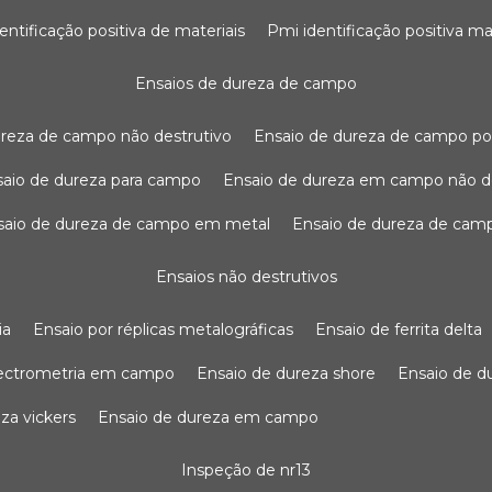
dentificação positiva de materiais
pmi identificação positiva ma
ensaios de dureza de campo
dureza de campo não destrutivo
ensaio de dureza de campo po
nsaio de dureza para campo
ensaio de dureza em campo não d
nsaio de dureza de campo em metal
ensaio de dureza de cam
ensaios não destrutivos
ia
ensaio por réplicas metalográficas
ensaio de ferrita delta
pectrometria em campo
ensaio de dureza shore
ensaio de 
eza vickers
ensaio de dureza em campo
inspeção de nr13