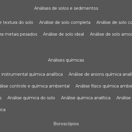
análises de solos e sedimentos
de textura do solo
análise de solo completa
análise de solo
para metais pesados
análise de solo ideal
análise de solo am
análises químicas
se instrumental química analítica
análise de anions química analí
nálise controle e química ambiental
análise físico química ambi
s
análise química do solo
análise química analítica
anális
ica
boroscópios