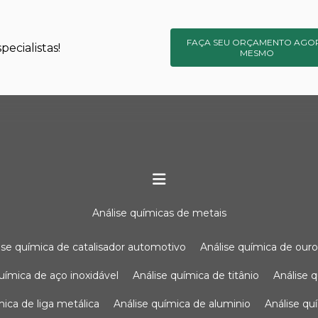
FAÇA SEU ORÇAMENTO AGO
ecialistas!
MESMO
análise químicas de metais
lise química de catalisador automotivo
análise química de our
química de aço inoxidável
análise química de titânio
análise
ímica de liga metálica
análise química de aluminio
análise q