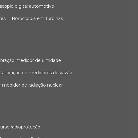
oscópio digital automotivo
res
boroscopia em turbinas
alibração medidor de umidade
calibração de medidores de vazão
de medidor de radiação nuclear
curso radioproteção