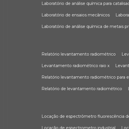
laboratório de análise química para catali
laboratório de ensaios mecânicos
labor
laboratório de análise química de metais p
relatório levantamento radiométrico
le
levantamento radiométrico raio x
levan
relatório levantamento radiométrico para
relatório de levantamento radiométrico
locação de espectrômetro fluorescência de
locação de espectrometro industrial
lo