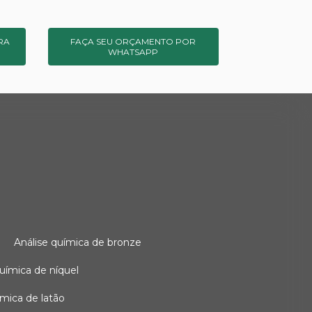
RA
FAÇA SEU ORÇAMENTO POR
WHATSAPP
o
análise química de bronze
 química de níquel
uímica de latão