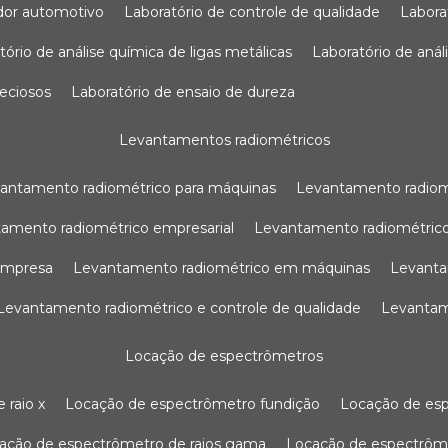
sador automotivo
laboratório de controle de qualidade
labor
atório de análise química de ligas metálicas
laboratório de aná
reciosos
laboratório de ensaio de dureza
levantamentos radiométricos
vantamento radiométrico para máquinas
levantamento radio
tamento radiométrico empresarial
levantamento radiométrico
 empresa
levantamento radiométrico em máquinas
levant
levantamento radiométrico e controle de qualidade
levanta
locação de espectrômetros
 raio x
locação de espectrômetro fundição
locação de es
cação de espectrômetro de raios gama
locação de espectrôm