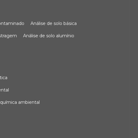
 contaminado
análise de solo básica
ostragem
análise de solo alumínio
tica
ental
e química ambiental