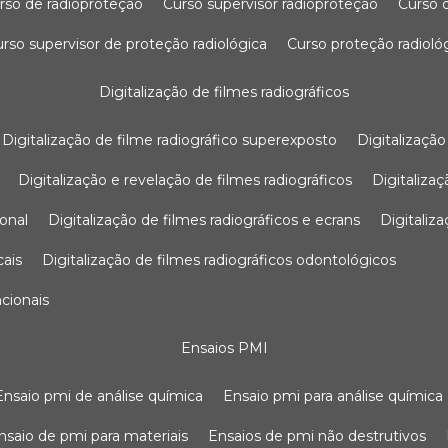
urso de radioproteção
curso supervisor radioproteção
curso
curso supervisor de proteção radiológica
curso proteção radioló
digitalização de filmes radiográficos
digitalização de filme radiográfico superexposto
digitalizaçã
digitalização e revelação de filmes radiográficos
digitaliz
ional
digitalização de filmes radiográficos e ecrans
digitali
cais
digitalização de filmes radiográficos odontológicos
ncionais
ensaios PMI
ensaio pmi de análise química
ensaio pmi para análise química
ensaio de pmi para materiais
ensaios de pmi não destrutivos