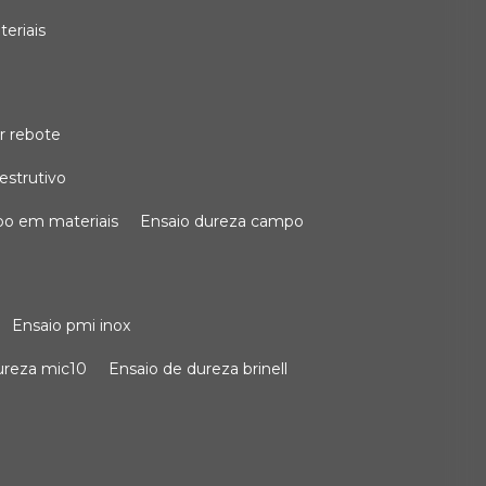
teriais
r rebote
estrutivo
po em materiais
ensaio dureza campo
ensaio pmi inox
dureza mic10
ensaio de dureza brinell