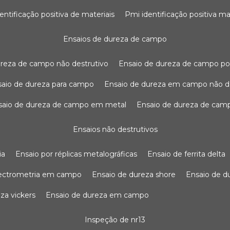
dentificação positiva de materiais
pmi identificação positiva ma
ensaios de dureza de campo
dureza de campo não destrutivo
ensaio de dureza de campo po
nsaio de dureza para campo
ensaio de dureza em campo não d
nsaio de dureza de campo em metal
ensaio de dureza de cam
ensaios não destrutivos
ia
ensaio por réplicas metalográficas
ensaio de ferrita delta
pectrometria em campo
ensaio de dureza shore
ensaio de 
eza vickers
ensaio de dureza em campo
inspeção de nr13