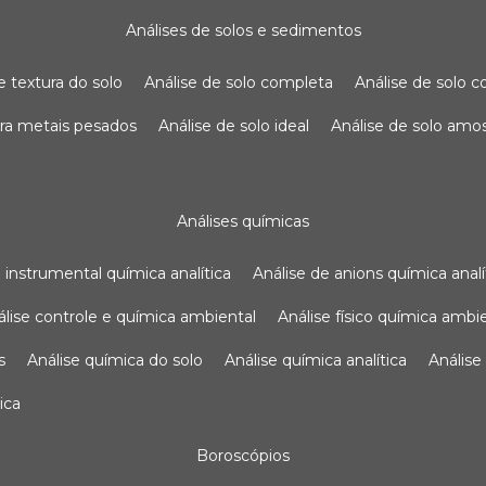
análises de solos e sedimentos
de textura do solo
análise de solo completa
análise de solo
para metais pesados
análise de solo ideal
análise de solo am
análises químicas
se instrumental química analítica
análise de anions química analí
nálise controle e química ambiental
análise físico química ambi
s
análise química do solo
análise química analítica
anális
ica
boroscópios