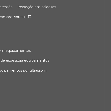
 pressão
inspeção em caldeiras
compressores nr13
l em equipamentos
o de espessura equipamentos
equipamentos por ultrassom