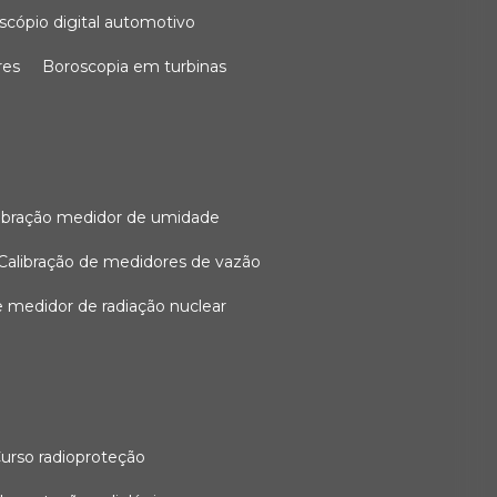
oscópio digital automotivo
res
boroscopia em turbinas
alibração medidor de umidade
calibração de medidores de vazão
de medidor de radiação nuclear
curso radioproteção