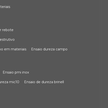
teriais
r rebote
estrutivo
po em materiais
ensaio dureza campo
ensaio pmi inox
dureza mic10
ensaio de dureza brinell