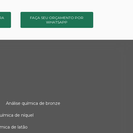
RA
FAÇA SEU ORÇAMENTO POR
WHATSAPP
o
análise química de bronze
 química de níquel
uímica de latão