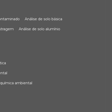
 contaminado
análise de solo básica
ostragem
análise de solo alumínio
tica
ental
e química ambiental