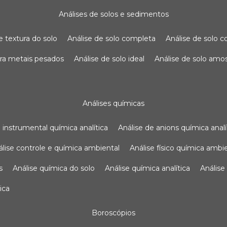
análises de solos e sedimentos
de textura do solo
análise de solo completa
análise de solo
para metais pesados
análise de solo ideal
análise de solo am
análises químicas
se instrumental química analítica
análise de anions química analí
nálise controle e química ambiental
análise físico química ambi
s
análise química do solo
análise química analítica
anális
ica
boroscópios