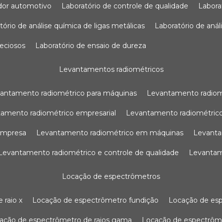
sador automotivo
laboratório de controle de qualidade
labor
atório de análise química de ligas metálicas
laboratório de aná
reciosos
laboratório de ensaio de dureza
levantamentos radiométricos
vantamento radiométrico para máquinas
levantamento radio
tamento radiométrico empresarial
levantamento radiométrico
 empresa
levantamento radiométrico em máquinas
levant
levantamento radiométrico e controle de qualidade
levanta
locação de espectrômetros
 raio x
locação de espectrômetro fundição
locação de es
cação de espectrômetro de raios gama
locação de espectrôm