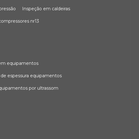
 pressão
inspeção em caldeiras
compressores nr13
l em equipamentos
o de espessura equipamentos
equipamentos por ultrassom