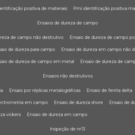
dentificação positiva de materiais
pmi identificação positiva ma
ensaios de dureza de campo
dureza de campo não destrutivo
ensaio de dureza de campo po
nsaio de dureza para campo
ensaio de dureza em campo não d
nsaio de dureza de campo em metal
ensaio de dureza de cam
ensaios não destrutivos
ia
ensaio por réplicas metalográficas
ensaio de ferrita delta
pectrometria em campo
ensaio de dureza shore
ensaio de 
eza vickers
ensaio de dureza em campo
inspeção de nr13