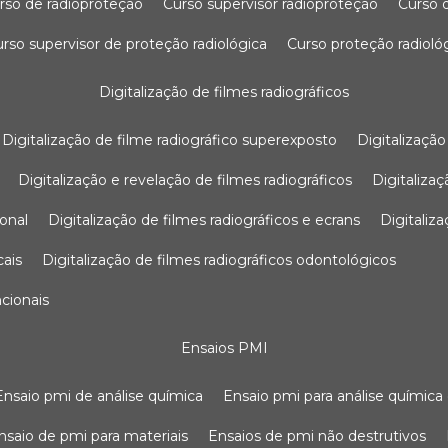
urso de radioproteção
curso supervisor radioproteção
curso
curso supervisor de proteção radiológica
curso proteção radioló
digitalização de filmes radiográficos
digitalização de filme radiográfico superexposto
digitalizaçã
digitalização e revelação de filmes radiográficos
digitaliz
ional
digitalização de filmes radiográficos e ecrans
digitali
cais
digitalização de filmes radiográficos odontológicos
ncionais
ensaios PMI
ensaio pmi de análise química
ensaio pmi para análise química
ensaio de pmi para materiais
ensaios de pmi não destrutivos