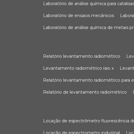
laboratório de análise química para catali
laboratório de ensaios mecânicos
labor
laboratório de análise química de metais p
relatório levantamento radiométrico
le
levantamento radiométrico raio x
levan
relatório levantamento radiométrico para
relatório de levantamento radiométrico
locação de espectrômetro fluorescência de
locação de espectrometro industrial
lo