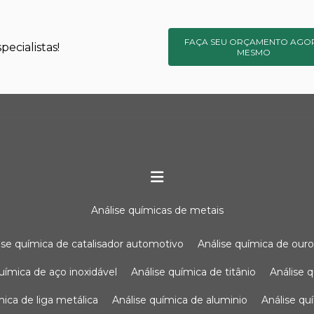
FAÇA SEU ORÇAMENTO AGO
ecialistas!
MESMO
análise químicas de metais
lise química de catalisador automotivo
análise química de our
química de aço inoxidável
análise química de titânio
análise
ímica de liga metálica
análise química de aluminio
análise q