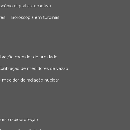
oscópio digital automotivo
res
boroscopia em turbinas
alibração medidor de umidade
calibração de medidores de vazão
de medidor de radiação nuclear
curso radioproteção