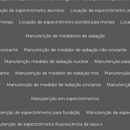
ação de espectrômetro alumínio
locação de espectrômetro 
 metais
locação de espectrômetro portátil para metais
loc
manutenção de medidores de radiação
ionizante
manutenção de medidor de radiação não ionizante
manutenção medidor de radiação nuclear
manutenção para
zante
manutenção de medidor de radiação mra
manutenção
r
manutenção de medidor de radiação ionizante
manutenç
manutenção em espectrômetros
utenção de espectrômetro para fundição
manutenção de esp
nutenção de espectrômetro fluorescência de raios-x