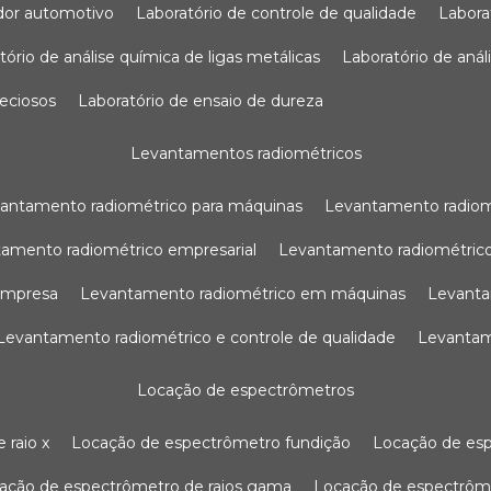
sador automotivo
laboratório de controle de qualidade
labor
atório de análise química de ligas metálicas
laboratório de aná
reciosos
laboratório de ensaio de dureza
levantamentos radiométricos
vantamento radiométrico para máquinas
levantamento radio
tamento radiométrico empresarial
levantamento radiométrico
 empresa
levantamento radiométrico em máquinas
levant
levantamento radiométrico e controle de qualidade
levanta
locação de espectrômetros
 raio x
locação de espectrômetro fundição
locação de es
cação de espectrômetro de raios gama
locação de espectrôm