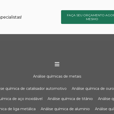
FAÇA SEU ORÇAMENTO AGO
ecialistas!
MESMO
análise químicas de metais
lise química de catalisador automotivo
análise química de our
química de aço inoxidável
análise química de titânio
análise
ímica de liga metálica
análise química de aluminio
análise q