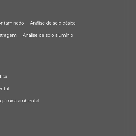
 contaminado
análise de solo básica
ostragem
análise de solo alumínio
tica
ental
e química ambiental