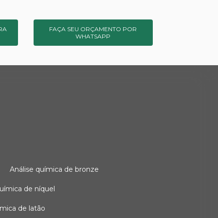
RA
FAÇA SEU ORÇAMENTO POR
WHATSAPP
o
análise química de bronze
 química de níquel
uímica de latão