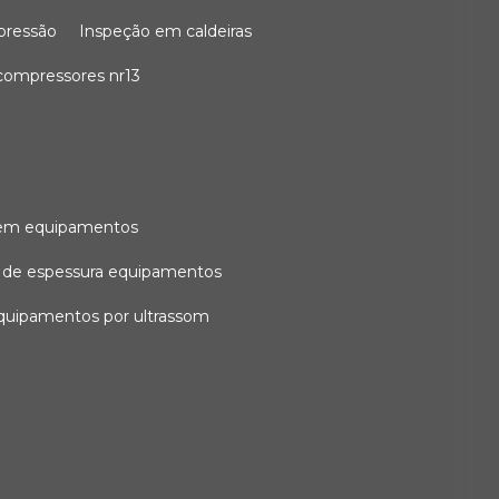
 pressão
inspeção em caldeiras
compressores nr13
l em equipamentos
o de espessura equipamentos
equipamentos por ultrassom