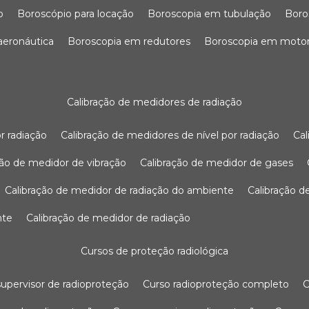
o
boroscópio para locação
boroscopia em tubulação
bor
 aeronáutica
boroscopia em redutores
boroscopia em moto
calibração de medidores de radiação
r radiação
calibração de medidores de nível por radiação
c
ação de medidor de vibração
calibração de medidor de gases
calibração de medidor de radiação do ambiente
calibração 
nte
calibração de medidor de radiação
cursos de proteção radiológica
 supervisor de radioproteção
curso radioproteção completo