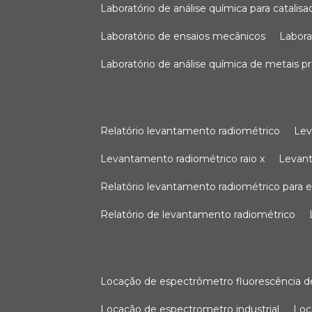
laboratório de análise química para catali
laboratório de ensaios mecânicos
labor
laboratório de análise química de metais p
relatório levantamento radiométrico
le
levantamento radiométrico raio x
levan
relatório levantamento radiométrico para
relatório de levantamento radiométrico
locação de espectrômetro fluorescência de
locação de espectrometro industrial
lo