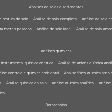
análises de solos e sedimentos
de textura do solo
análise de solo completa
análise de solo
para metais pesados
análise de solo ideal
análise de solo am
análises químicas
se instrumental química analítica
análise de anions química analí
nálise controle e química ambiental
análise físico química ambi
s
análise química do solo
análise química analítica
anális
ica
boroscópios