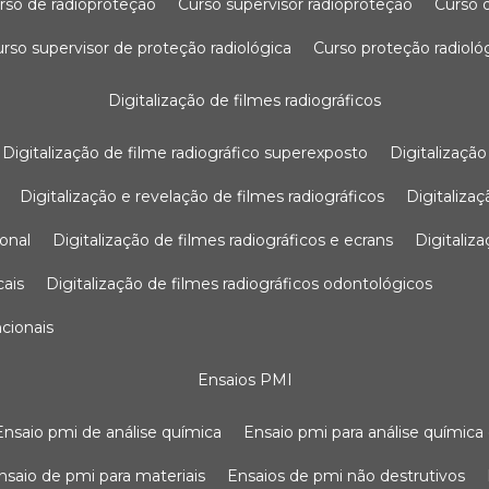
urso de radioproteção
curso supervisor radioproteção
curso
curso supervisor de proteção radiológica
curso proteção radioló
digitalização de filmes radiográficos
digitalização de filme radiográfico superexposto
digitalizaçã
digitalização e revelação de filmes radiográficos
digitaliz
ional
digitalização de filmes radiográficos e ecrans
digitali
cais
digitalização de filmes radiográficos odontológicos
ncionais
ensaios PMI
ensaio pmi de análise química
ensaio pmi para análise química
ensaio de pmi para materiais
ensaios de pmi não destrutivos