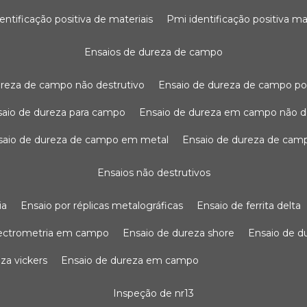
dentificação positiva de materiais
pmi identificação positiva ma
ensaios de dureza de campo
dureza de campo não destrutivo
ensaio de dureza de campo po
nsaio de dureza para campo
ensaio de dureza em campo não d
nsaio de dureza de campo em metal
ensaio de dureza de cam
ensaios não destrutivos
ia
ensaio por réplicas metalográficas
ensaio de ferrita delta
pectrometria em campo
ensaio de dureza shore
ensaio de 
eza vickers
ensaio de dureza em campo
inspeção de nr13