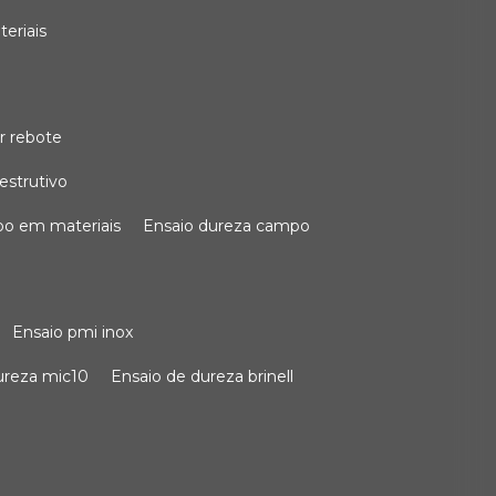
teriais
r rebote
estrutivo
po em materiais
ensaio dureza campo
ensaio pmi inox
dureza mic10
ensaio de dureza brinell