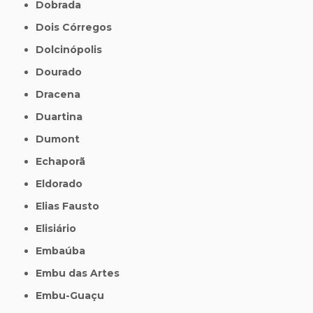
Dobrada
Dois Córregos
Dolcinópolis
Dourado
Dracena
Duartina
Dumont
Echaporã
Eldorado
Elias Fausto
Elisiário
Embaúba
Embu das Artes
Embu-Guaçu