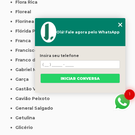
Flora Rica
Floreal
Florínea
Flórida Paulista
Olá! Fale agora pelo WhatsApp
Franca
Francisco Morato
Insira seu telefone
Franco da Rocha
Gabriel Monteiro
INICIAR CONVERSA
Garça
Gastão Vidigal
1
Gavião Peixoto
General Salgado
Getulina
Glicério