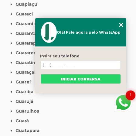
Guapiaçu
Guaraci
Guarani d'Oeste
Olá! Fale agora pelo WhatsApp
Guarantã
Guararapes
Guararema
Insira seu telefone
Guaratinguetá
Guaraçaí
INICIAR CONVERSA
Guareí
Guariba
1
Guarujá
Guarulhos
Guará
Guatapará