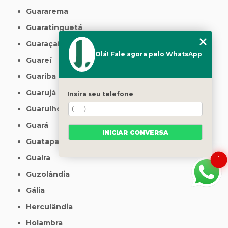
Guararema
Guaratinguetá
Guaraçaí
Olá! Fale agora pelo WhatsApp
Guareí
Guariba
Guarujá
Insira seu telefone
Guarulhos
Guará
INICIAR CONVERSA
Guatapará
Guaíra
1
Guzolândia
Gália
Herculândia
Holambra