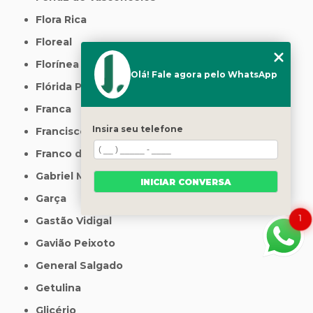
Flora Rica
Floreal
Florínea
Olá! Fale agora pelo WhatsApp
Flórida Paulista
Franca
Insira seu telefone
Francisco Morato
Franco da Rocha
Gabriel Monteiro
INICIAR CONVERSA
Garça
1
Gastão Vidigal
Gavião Peixoto
General Salgado
Getulina
Glicério