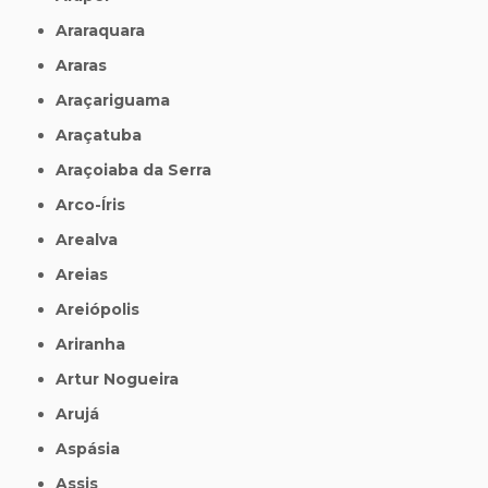
Araraquara
Araras
Araçariguama
Araçatuba
Araçoiaba da Serra
Arco-Íris
Arealva
Areias
Areiópolis
Ariranha
Artur Nogueira
Arujá
Aspásia
Assis