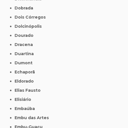
Dobrada
Dois Córregos
Dolcinópolis
Dourado
Dracena
Duartina
Dumont
Echaporã
Eldorado
Elias Fausto
Elisiário
Embaúba
Embu das Artes
Embu-Guaçu