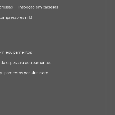
 pressão
inspeção em caldeiras
compressores nr13
l em equipamentos
o de espessura equipamentos
equipamentos por ultrassom