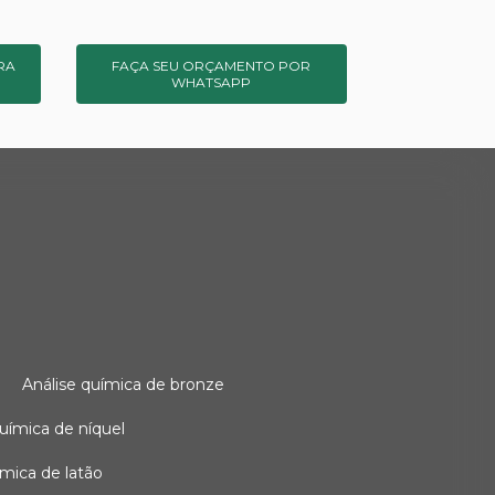
RA
FAÇA SEU ORÇAMENTO POR
WHATSAPP
o
análise química de bronze
 química de níquel
uímica de latão