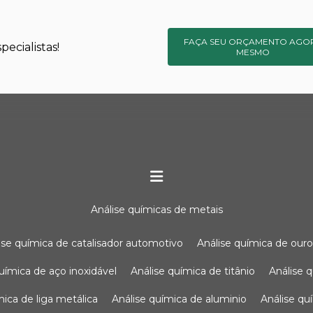
FAÇA SEU ORÇAMENTO AGO
ecialistas!
MESMO
análise químicas de metais
lise química de catalisador automotivo
análise química de our
química de aço inoxidável
análise química de titânio
análise
ímica de liga metálica
análise química de aluminio
análise q