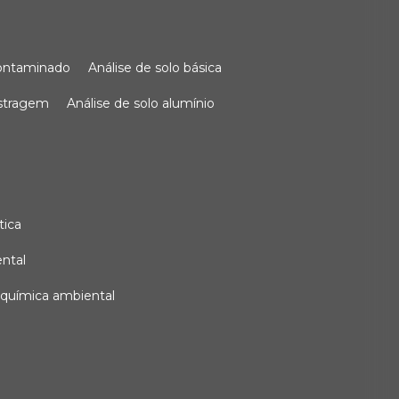
 contaminado
análise de solo básica
ostragem
análise de solo alumínio
tica
ental
e química ambiental