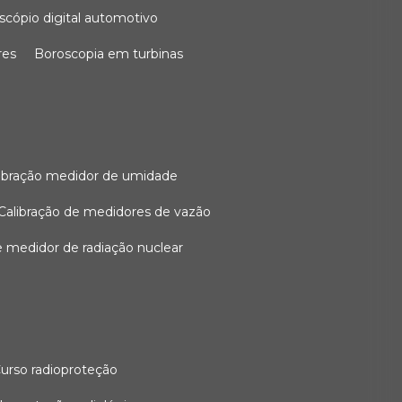
oscópio digital automotivo
res
boroscopia em turbinas
alibração medidor de umidade
calibração de medidores de vazão
de medidor de radiação nuclear
curso radioproteção