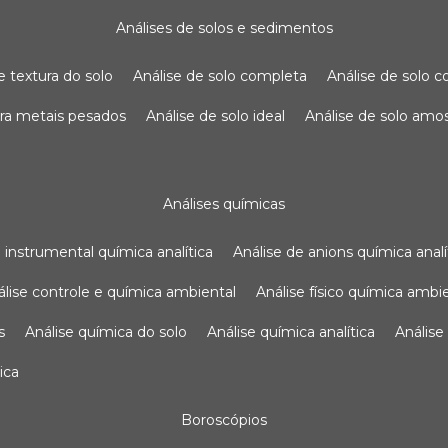
análises de solos e sedimentos
de textura do solo
análise de solo completa
análise de solo
para metais pesados
análise de solo ideal
análise de solo am
análises químicas
se instrumental química analítica
análise de anions química analí
nálise controle e química ambiental
análise físico química ambi
s
análise química do solo
análise química analítica
anális
ica
boroscópios