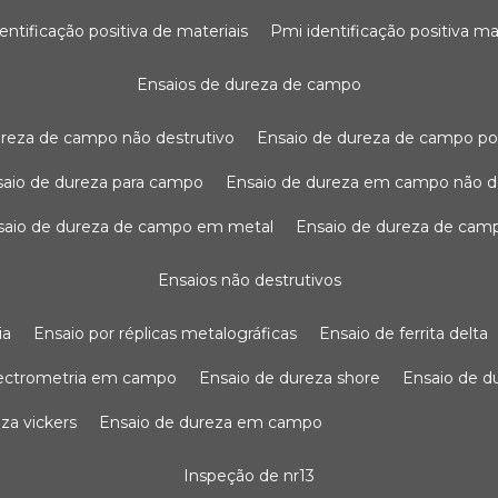
dentificação positiva de materiais
pmi identificação positiva ma
ensaios de dureza de campo
dureza de campo não destrutivo
ensaio de dureza de campo po
nsaio de dureza para campo
ensaio de dureza em campo não d
nsaio de dureza de campo em metal
ensaio de dureza de cam
ensaios não destrutivos
ia
ensaio por réplicas metalográficas
ensaio de ferrita delta
pectrometria em campo
ensaio de dureza shore
ensaio de 
eza vickers
ensaio de dureza em campo
inspeção de nr13