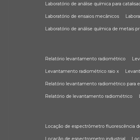
laboratório de análise química para catali
laboratório de ensaios mecânicos
labor
laboratório de análise química de metais p
relatório levantamento radiométrico
le
levantamento radiométrico raio x
levan
relatório levantamento radiométrico para
relatório de levantamento radiométrico
locação de espectrômetro fluorescência de
locação de espectrometro industrial
lo