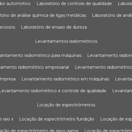
sador automotivo
laboratório de controle de qualidade
labor
atório de análise química de ligas metálicas
laboratório de aná
reciosos
laboratório de ensaio de dureza
levantamentos radiométricos
vantamento radiométrico para máquinas
levantamento radio
tamento radiométrico empresarial
levantamento radiométrico
 empresa
levantamento radiométrico em máquinas
levant
levantamento radiométrico e controle de qualidade
levanta
locação de espectrômetros
 raio x
locação de espectrômetro fundição
locação de es
cação de espectrômetro de raios gama
locação de espectrôm