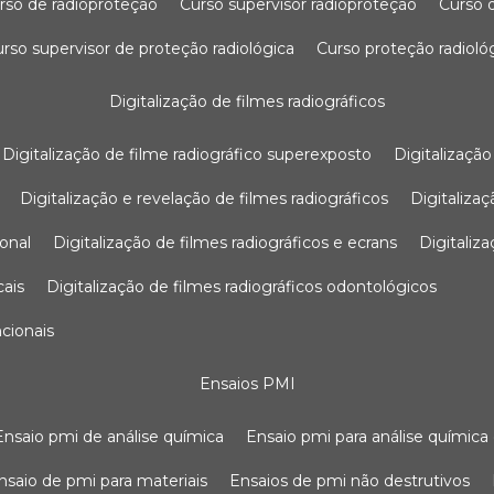
urso de radioproteção
curso supervisor radioproteção
curso
curso supervisor de proteção radiológica
curso proteção radioló
digitalização de filmes radiográficos
digitalização de filme radiográfico superexposto
digitalizaçã
digitalização e revelação de filmes radiográficos
digitaliz
ional
digitalização de filmes radiográficos e ecrans
digitali
cais
digitalização de filmes radiográficos odontológicos
ncionais
ensaios PMI
ensaio pmi de análise química
ensaio pmi para análise química
ensaio de pmi para materiais
ensaios de pmi não destrutivos