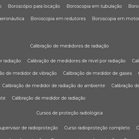
o
boroscópio para locação
boroscopia em tubulação
bor
 aeronáutica
boroscopia em redutores
boroscopia em moto
calibração de medidores de radiação
r radiação
calibração de medidores de nível por radiação
c
ação de medidor de vibração
calibração de medidor de gases
calibração de medidor de radiação do ambiente
calibração 
nte
calibração de medidor de radiação
cursos de proteção radiológica
 supervisor de radioproteção
curso radioproteção completo