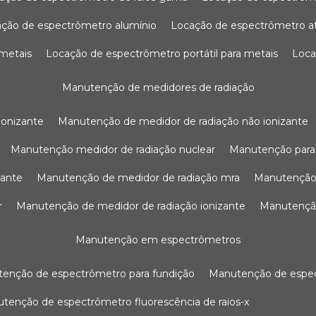
ação de espectrômetro alumínio
locação de espectrômetro 
 metais
locação de espectrômetro portátil para metais
loc
manutenção de medidores de radiação
ionizante
manutenção de medidor de radiação não ionizante
manutenção medidor de radiação nuclear
manutenção para
zante
manutenção de medidor de radiação mra
manutenção
r
manutenção de medidor de radiação ionizante
manutenç
manutenção em espectrômetros
utenção de espectrômetro para fundição
manutenção de esp
nutenção de espectrômetro fluorescência de raios-x