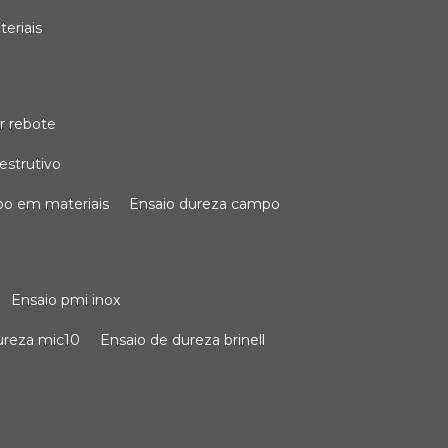
teriais
r rebote
estrutivo
po em materiais
ensaio dureza campo
ensaio pmi inox
dureza mic10
ensaio de dureza brinell