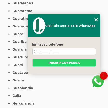
Guararapes
Guararema
Guaratinguetá
Olá! Fale agora pelo WhatsApp
Guaraçaí
Guareí
Guariba
Insira seu telefone
Guarujá
Guarulhos
INICIAR CONVERSA
Guará
Guatapará
1
Guaíra
Guzolândia
Gália
Herculândia