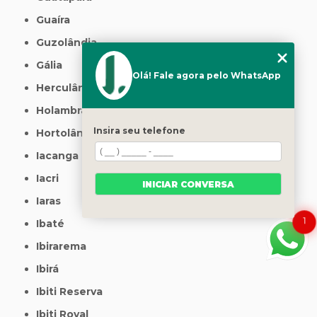
Guaíra
Guzolândia
Gália
Olá! Fale agora pelo WhatsApp
Herculândia
Holambra
Insira seu telefone
Hortolândia
Iacanga
Iacri
INICIAR CONVERSA
Iaras
1
Ibaté
Ibirarema
Ibirá
Ibiti Reserva
Ibiti Royal