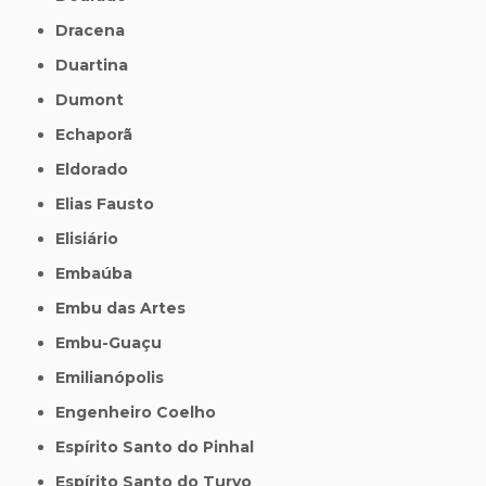
Dracena
Duartina
Dumont
Echaporã
Eldorado
Elias Fausto
Elisiário
Embaúba
Embu das Artes
Embu-Guaçu
Emilianópolis
Engenheiro Coelho
Espírito Santo do Pinhal
Espírito Santo do Turvo