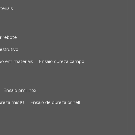
teriais
r rebote
estrutivo
po em materiais
ensaio dureza campo
ensaio pmi inox
dureza mic10
ensaio de dureza brinell