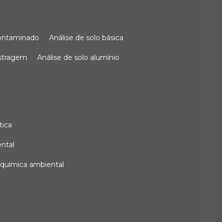
 contaminado
análise de solo básica
ostragem
análise de solo alumínio
tica
ental
e química ambiental