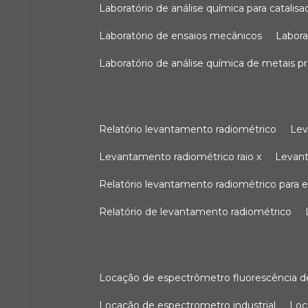
laboratório de análise química para catali
laboratório de ensaios mecânicos
labor
laboratório de análise química de metais p
relatório levantamento radiométrico
le
levantamento radiométrico raio x
levan
relatório levantamento radiométrico para
relatório de levantamento radiométrico
locação de espectrômetro fluorescência de
locação de espectrometro industrial
lo