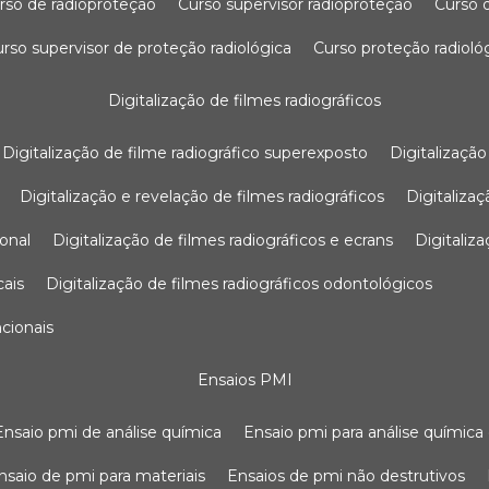
urso de radioproteção
curso supervisor radioproteção
curso
curso supervisor de proteção radiológica
curso proteção radioló
digitalização de filmes radiográficos
digitalização de filme radiográfico superexposto
digitalizaçã
digitalização e revelação de filmes radiográficos
digitaliz
ional
digitalização de filmes radiográficos e ecrans
digitali
cais
digitalização de filmes radiográficos odontológicos
ncionais
ensaios PMI
ensaio pmi de análise química
ensaio pmi para análise química
ensaio de pmi para materiais
ensaios de pmi não destrutivos