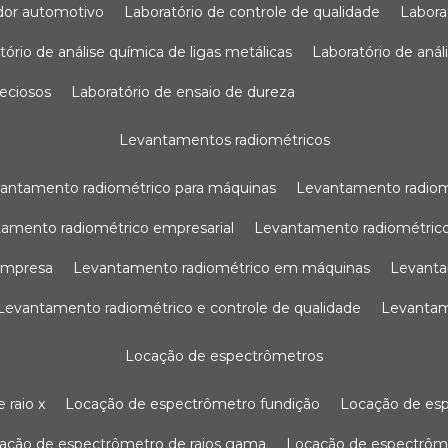
sador automotivo
laboratório de controle de qualidade
labor
atório de análise química de ligas metálicas
laboratório de aná
reciosos
laboratório de ensaio de dureza
levantamentos radiométricos
vantamento radiométrico para máquinas
levantamento radio
tamento radiométrico empresarial
levantamento radiométrico
 empresa
levantamento radiométrico em máquinas
levant
levantamento radiométrico e controle de qualidade
levanta
locação de espectrômetros
 raio x
locação de espectrômetro fundição
locação de es
cação de espectrômetro de raios gama
locação de espectrôm