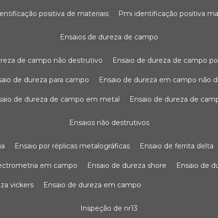
dentificação positiva de materiais
pmi identificação positiva ma
ensaios de dureza de campo
dureza de campo não destrutivo
ensaio de dureza de campo po
nsaio de dureza para campo
ensaio de dureza em campo não d
nsaio de dureza de campo em metal
ensaio de dureza de cam
ensaios não destrutivos
ia
ensaio por réplicas metalográficas
ensaio de ferrita delta
pectrometria em campo
ensaio de dureza shore
ensaio de 
eza vickers
ensaio de dureza em campo
inspeção de nr13