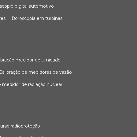
oscópio digital automotivo
res
boroscopia em turbinas
alibração medidor de umidade
calibração de medidores de vazão
de medidor de radiação nuclear
curso radioproteção