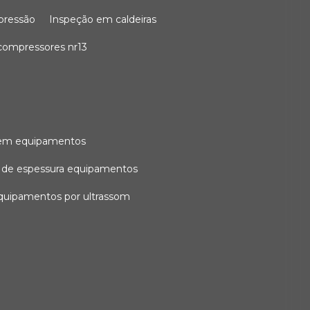
 pressão
inspeção em caldeiras
compressores nr13
l em equipamentos
o de espessura equipamentos
equipamentos por ultrassom