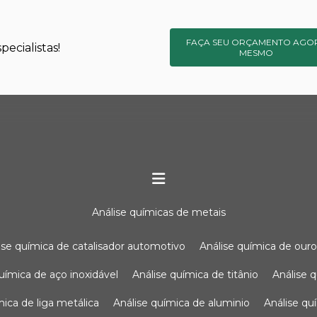
FAÇA SEU ORÇAMENTO AGO
ecialistas!
MESMO
análise químicas de metais
lise química de catalisador automotivo
análise química de our
química de aço inoxidável
análise química de titânio
análise
ímica de liga metálica
análise química de aluminio
análise q