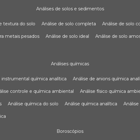
análises de solos e sedimentos
de textura do solo
análise de solo completa
análise de solo
para metais pesados
análise de solo ideal
análise de solo am
análises químicas
se instrumental química analítica
análise de anions química analí
nálise controle e química ambiental
análise físico química ambi
s
análise química do solo
análise química analítica
anális
ica
boroscópios