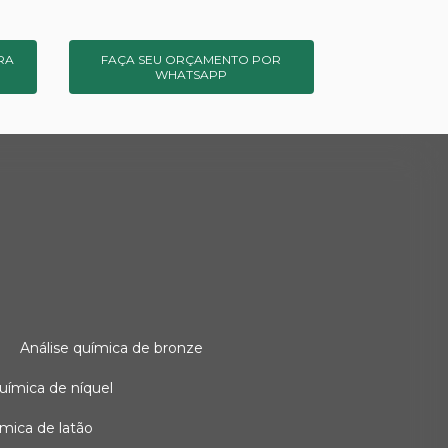
RA
FAÇA SEU ORÇAMENTO POR
WHATSAPP
o
análise química de bronze
 química de níquel
uímica de latão