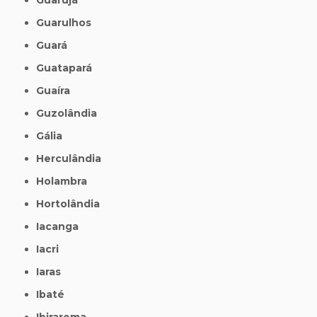
Guarulhos
Guará
Guatapará
Guaíra
Guzolândia
Gália
Herculândia
Holambra
Hortolândia
Iacanga
Iacri
Iaras
Ibaté
Ibirarema