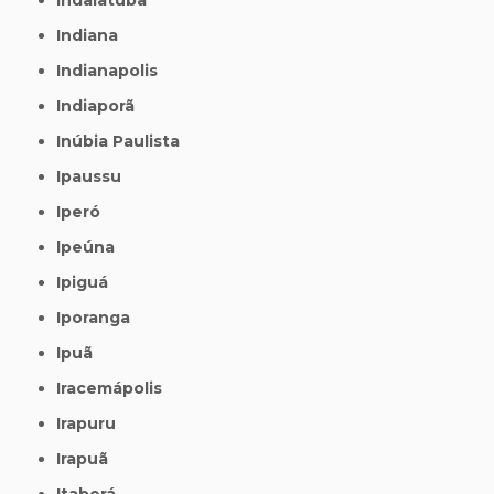
Indiana
Indianapolis
Indiaporã
Inúbia Paulista
Ipaussu
Iperó
Ipeúna
Ipiguá
Iporanga
Ipuã
Iracemápolis
Irapuru
Irapuã
Itaberá