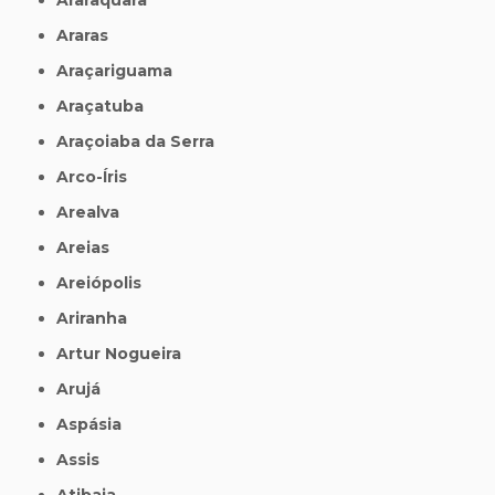
Araras
Araçariguama
Araçatuba
Araçoiaba da Serra
Arco-Íris
Arealva
Areias
Areiópolis
Ariranha
Artur Nogueira
Arujá
Aspásia
Assis
Atibaia