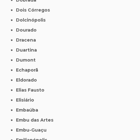
Dois Córregos
Dolcinópolis
Dourado
Dracena
Duartina
Dumont
Echaporã
Eldorado
Elias Fausto
Elisiário
Embaúba
Embu das Artes
Embu-Guaçu
Emilianópolis