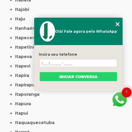
Itajobi
Itaju
Itanhaém
Olá! Fale agora pelo WhatsApp
Itapecerica da Serra
Itapetininga
Insira seu telefone
Itapeva
Itapevi
Itapira
INICIAR CONVERSA
Itapirapuã Paulista
1
Itaporanga
Itapura
Itapuí
Itaquaquecetuba
Itararé