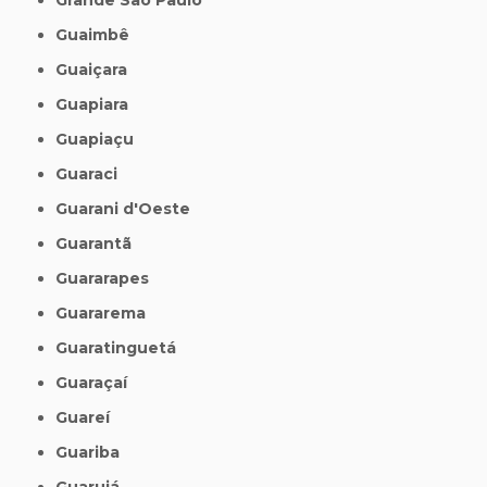
Guaimbê
Guaiçara
Guapiara
Guapiaçu
Guaraci
Guarani d'Oeste
Guarantã
Guararapes
Guararema
Guaratinguetá
Guaraçaí
Guareí
Guariba
Guarujá