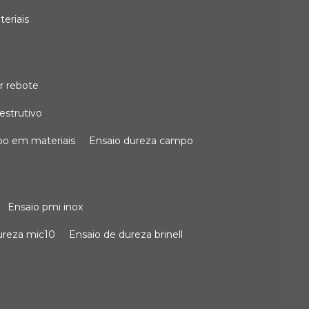
teriais
r rebote
estrutivo
po em materiais
ensaio dureza campo
ensaio pmi inox
dureza mic10
ensaio de dureza brinell