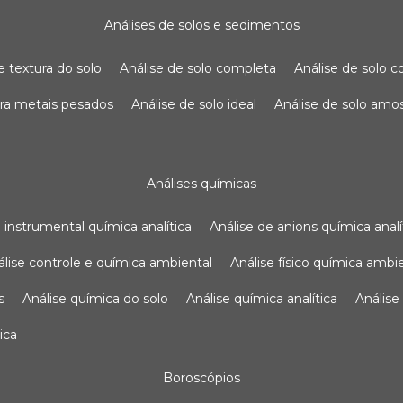
análises de solos e sedimentos
de textura do solo
análise de solo completa
análise de solo
para metais pesados
análise de solo ideal
análise de solo am
análises químicas
se instrumental química analítica
análise de anions química analí
nálise controle e química ambiental
análise físico química ambi
s
análise química do solo
análise química analítica
anális
ica
boroscópios