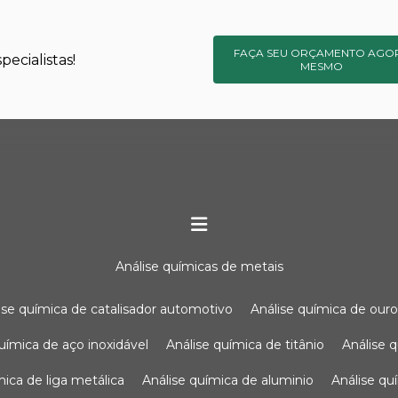
FAÇA SEU ORÇAMENTO AGO
ecialistas!
MESMO
análise químicas de metais
lise química de catalisador automotivo
análise química de our
química de aço inoxidável
análise química de titânio
análise
ímica de liga metálica
análise química de aluminio
análise q