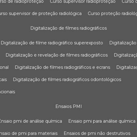
urso de radioproteção
curso supervisor radioproteção
curso
curso supervisor de proteção radiológica
curso proteção radioló
digitalização de filmes radiográficos
digitalização de filme radiográfico superexposto
digitalizaçã
digitalização e revelação de filmes radiográficos
digitaliz
ional
digitalização de filmes radiográficos e ecrans
digitali
cais
digitalização de filmes radiográficos odontológicos
ncionais
ensaios PMI
ensaio pmi de análise química
ensaio pmi para análise química
ensaio de pmi para materiais
ensaios de pmi não destrutivos