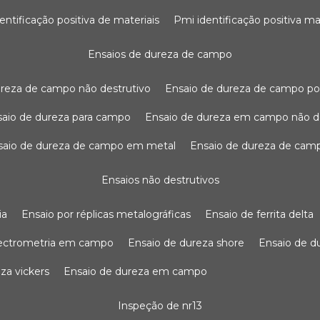
dentificação positiva de materiais
pmi identificação positiva ma
ensaios de dureza de campo
dureza de campo não destrutivo
ensaio de dureza de campo po
nsaio de dureza para campo
ensaio de dureza em campo não d
nsaio de dureza de campo em metal
ensaio de dureza de cam
ensaios não destrutivos
ia
ensaio por réplicas metalográficas
ensaio de ferrita delta
pectrometria em campo
ensaio de dureza shore
ensaio de 
eza vickers
ensaio de dureza em campo
inspeção de nr13