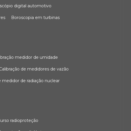
oscópio digital automotivo
res
boroscopia em turbinas
alibração medidor de umidade
calibração de medidores de vazão
de medidor de radiação nuclear
curso radioproteção