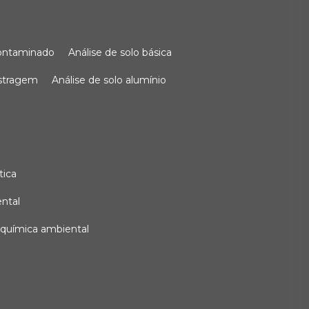
 contaminado
análise de solo básica
ostragem
análise de solo alumínio
tica
ental
e química ambiental