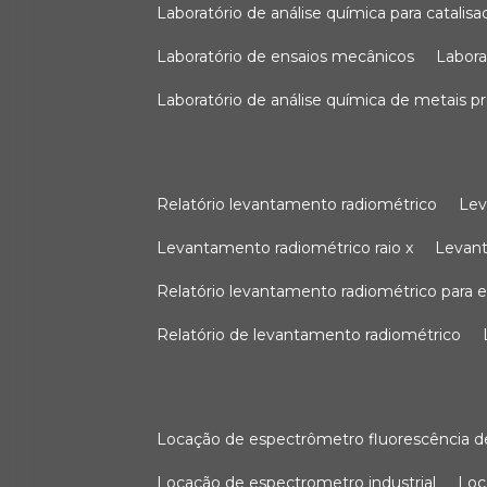
laboratório de análise química para catali
laboratório de ensaios mecânicos
labor
laboratório de análise química de metais p
relatório levantamento radiométrico
le
levantamento radiométrico raio x
levan
relatório levantamento radiométrico para
relatório de levantamento radiométrico
locação de espectrômetro fluorescência de
locação de espectrometro industrial
lo