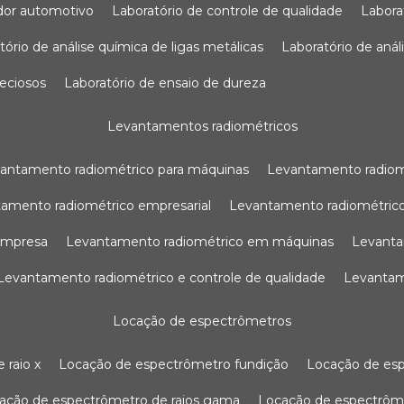
sador automotivo
laboratório de controle de qualidade
labor
atório de análise química de ligas metálicas
laboratório de aná
reciosos
laboratório de ensaio de dureza
levantamentos radiométricos
vantamento radiométrico para máquinas
levantamento radio
tamento radiométrico empresarial
levantamento radiométrico
 empresa
levantamento radiométrico em máquinas
levant
levantamento radiométrico e controle de qualidade
levanta
locação de espectrômetros
 raio x
locação de espectrômetro fundição
locação de es
cação de espectrômetro de raios gama
locação de espectrôm