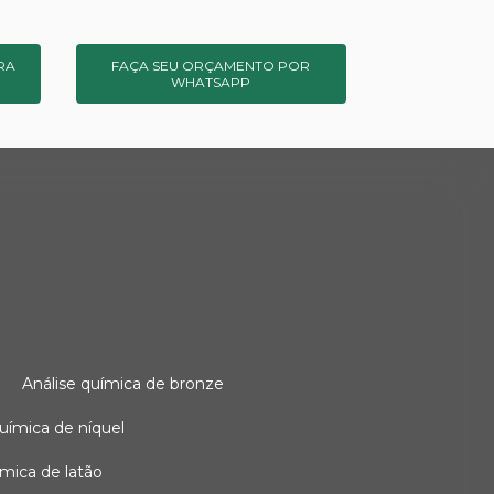
RA
FAÇA SEU ORÇAMENTO POR
WHATSAPP
o
análise química de bronze
 química de níquel
uímica de latão